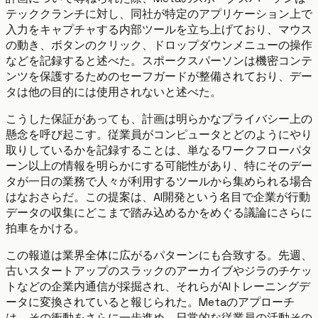
テッククランチに対し、同社が特定のアプリケーション上で
入力をキャプチャする内部ツールを立ち上げており、マウス
の動き、ボタンのクリック、ドロップダウンメニューの操作
などを記録すると述べた。スポークスパーソンは機密コンテ
ンツを保護するためのセーフガードが整備されており、デー
タは他の目的には使用されないと述べた。
こうした保証があっても、計画は明らかなプライバシー上の
懸念を呼び起こす。従業員がコンピュータとどのようにやり
取りしているかを記録することは、単なるワークフローパタ
ーン以上の情報を明らかにする可能性があり、特にそのデー
タが一日の業務で人々が利用するツールから集められる場合
はなおさらだ。この提案は、AI開発という名目で企業が行動
データの収集にどこまで踏み込めるかをめぐる議論にさらに
拍車をかける。
この報道は業界全体に広がるパターンにも合致する。先週、
古いスタートアップのスラックのアーカイブやジラのチケッ
トなどの企業内通信が採掘され、それらがAIトレーニングデ
ータに変換されていると報じられた。Metaのアプローチ
は、その衝動をさらに一歩進め、日常的な従業員の活動その