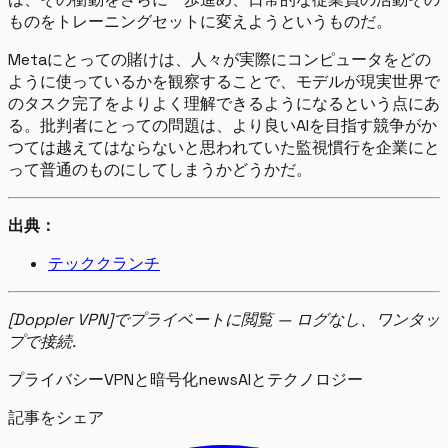
ものをトレーニングセットに変えようというものだ。
Metaにとっての賭けは、人々が実際にコンピュータをどの
ように使っているかを観察することで、モデルが現実世界で
のタスク完了をよりよく理解できるようになるという点にあ
る。批判者にとっての問題は、より良いAIを目指す競争がか
つては越えてはならないと思われていた監視慣行を企業にと
って普通のものにしてしまうかどうかだ。
出典：
テッククランチ
[Doppler VPN]でプライベートに閲覧 — ログなし、ワンタッ
プで接続.
プライバシー
VPNと暗号化
news
AIとテクノロジー
記事をシェア