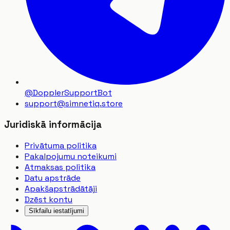
@DopplerSupportBot
support
@
simnetiq.store
Juridiskā informācija
Privātuma politika
Pakalpojumu noteikumi
Atmaksas politika
Datu apstrāde
Apakšapstrādātāji
Dzēst kontu
Sīkfailu iestatījumi