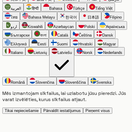
العربية
हिन्दी
Bahasa
Türkçe
Tiếng Việt
ไทย
Bahasa Melayu
한국어
日本語
Filipino
اردو
Kiswahili
Azərbaycan
Polski
Українська
Български
বাংলা
Català
Čeština
Dansk
Ελληνικά
Eesti
Suomi
Hrvatski
Magyar
Italiano
Lietuvių
Latviešu
Norsk
Nederlands
Română
Slovenčina
Slovenščina
Svenska
Mēs izmantojam sīkfailus, lai uzlabotu jūsu pieredzi. Jūs
varat izvēlēties, kurus sīkfailus atļaut.
Tikai nepieciešamie
Pārvaldīt iestatījumus
Pieņemt visus