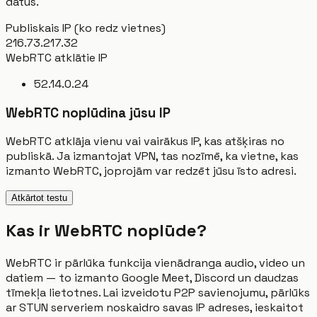
datus.
Publiskais IP (ko redz vietnes)
216.73.217.32
WebRTC atklātie IP
52.14.0.24
WebRTC noplūdina jūsu IP
WebRTC atklāja vienu vai vairākus IP, kas atšķiras no
publiskā. Ja izmantojat VPN, tas nozīmē, ka vietne, kas
izmanto WebRTC, joprojām var redzēt jūsu īsto adresi.
Atkārtot testu
Kas ir WebRTC noplūde?
WebRTC ir pārlūka funkcija vienādranga audio, video un
datiem — to izmanto Google Meet, Discord un daudzas
tīmekļa lietotnes. Lai izveidotu P2P savienojumu, pārlūks
ar STUN serveriem noskaidro savas IP adreses, ieskaitot