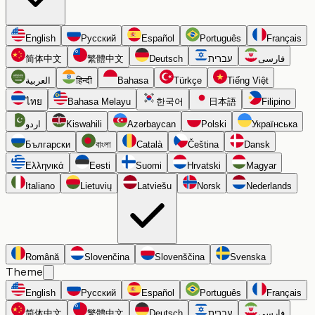
English
Русский
Español
Português
Français
简体中文
繁體中文
Deutsch
עברית
فارسی
العربية
हिन्दी
Bahasa
Türkçe
Tiếng Việt
ไทย
Bahasa Melayu
한국어
日本語
Filipino
اردو
Kiswahili
Azərbaycan
Polski
Українська
Български
বাংলা
Català
Čeština
Dansk
Ελληνικά
Eesti
Suomi
Hrvatski
Magyar
Italiano
Lietuvių
Latviešu
Norsk
Nederlands
Română
Slovenčina
Slovenščina
Svenska
Theme
English
Русский
Español
Português
Français
简体中文
繁體中文
Deutsch
עברית
فارسی