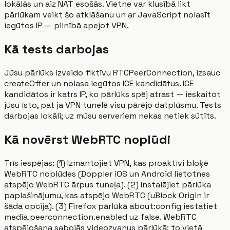
lokālās un aiz NAT esošās. Vietne var klusībā likt
pārlūkam veikt šo atklāšanu un ar JavaScript nolasīt
iegūtos IP — pilnībā apejot VPN.
Kā tests darbojas
Jūsu pārlūks izveido fiktīvu RTCPeerConnection, izsauc
createOffer un nolasa iegūtos ICE kandidātus. ICE
kandidātos ir katrs IP, ko pārlūks spēj atrast — ieskaitot
jūsu īsto, pat ja VPN tunelē visu pārējo datplūsmu. Tests
darbojas lokāli; uz mūsu serveriem nekas netiek sūtīts.
Kā novērst WebRTC noplūdi
Trīs iespējas: (1) Izmantojiet VPN, kas proaktīvi bloķē
WebRTC noplūdes (Doppler iOS un Android lietotnes
atspējo WebRTC ārpus tuneļa). (2) Instalējiet pārlūka
paplašinājumu, kas atspējo WebRTC (uBlock Origin ir
šāda opcija). (3) Firefox pārlūkā about:config iestatiet
media.peerconnection.enabled uz false. WebRTC
atspējošana sabojās videozvanus pārlūkā; to vietā