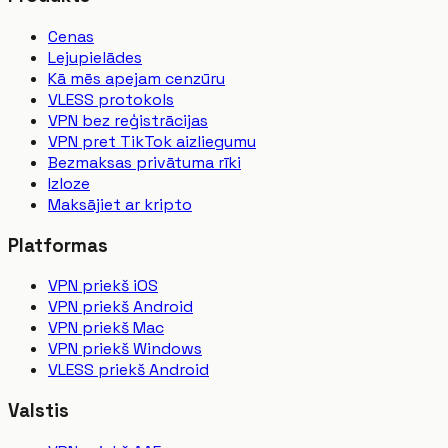
Cenas
Lejupielādes
Kā mēs apejam cenzūru
VLESS protokols
VPN bez reģistrācijas
VPN pret TikTok aizliegumu
Bezmaksas privātuma rīki
Izloze
Maksājiet ar kripto
Platformas
VPN priekš iOS
VPN priekš Android
VPN priekš Mac
VPN priekš Windows
VLESS priekš Android
Valstis