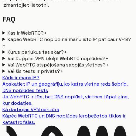
izmantojiet lietotni.
FAQ
Kas ir WebRTC?
+
Kāpēc WebRTC noplūdina manu īsto IP pat caur VPN?
+
Kurus pārlūkus tas skar?
+
Vai Doppler VPN bloķē WebRTC noplūdes?
+
Vai WebRTC atspējošana sabojās vietnes?
+
Vai šis tests ir privāts?
+
Kāds ir mans IP?
Apskatiet IP un ģeogrāfiju, ko katra vietne redz šobrīd.
DNS noplūdes tests
Ja WebRTC ir tīrs, bet DNS noplūst, vietnes tāpat zina,
kur dodaties.
Kā darbojas VPN cenzūra
Kāpēc WebRTC un DNS noplūdes ierobežotos tīklos ir
katastrofālas.