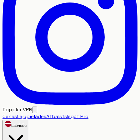
Doppler VPN
Cenas
Lejupielādes
Atbalsts
Iegūt Pro
Latviešu