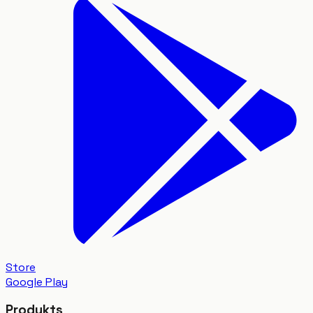
Store
Google Play
Produkts