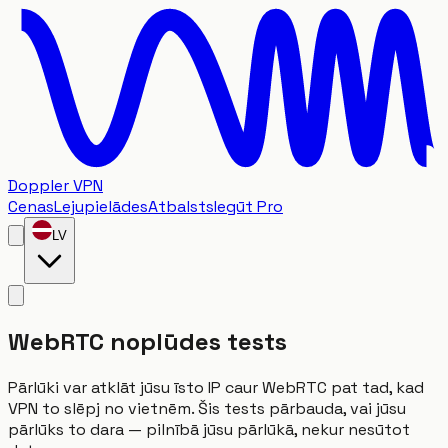
Doppler VPN
Cenas
Lejupielādes
Atbalsts
Iegūt Pro
LV
WebRTC noplūdes tests
Pārlūki var atklāt jūsu īsto IP caur WebRTC pat tad, kad
VPN to slēpj no vietnēm. Šis tests pārbauda, vai jūsu
pārlūks to dara — pilnībā jūsu pārlūkā, nekur nesūtot