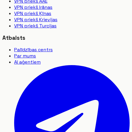
VPN priekš AAE
VPN priekš Irānas
VPN priekš Ķīnas
VPN priekš Krievijas
VPN priekš Turcijas
Atbalsts
Palīdzības centrs
Par mums
AI aģentiem