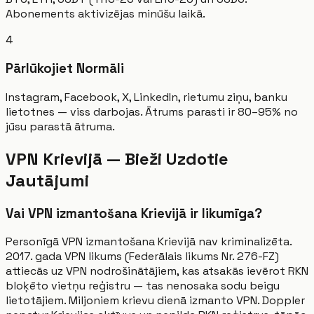
Abonements aktivizējas minūšu laikā.
4
Pārlūkojiet Normāli
Instagram, Facebook, X, LinkedIn, rietumu ziņu, banku
lietotnes — viss darbojas. Ātrums parasti ir 80–95% no
jūsu parastā ātruma.
VPN Krievijā — Bieži Uzdotie
Jautājumi
Vai VPN izmantošana Krievijā ir likumīga?
Personīgā VPN izmantošana Krievijā nav kriminalizēta.
2017. gada VPN likums (Federālais likums Nr. 276-FZ)
attiecās uz VPN nodrošinātājiem, kas atsakās ievērot RKN
bloķēto vietņu reģistru — tas nenosaka sodu beigu
lietotājiem. Miljoniem krievu dienā izmanto VPN. Doppler