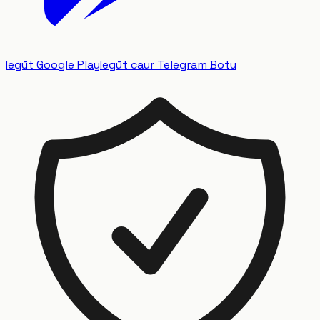
Iegūt Google Play
Iegūt caur Telegram Botu