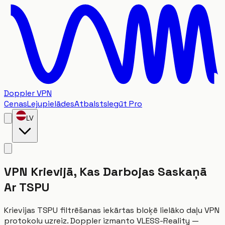
Doppler VPN
Cenas
Lejupielādes
Atbalsts
Iegūt Pro
LV
VPN Krievijā, Kas Darbojas Saskaņā
Ar TSPU
Krievijas TSPU filtrēšanas iekārtas bloķē lielāko daļu VPN
protokolu uzreiz. Doppler izmanto VLESS-Reality —