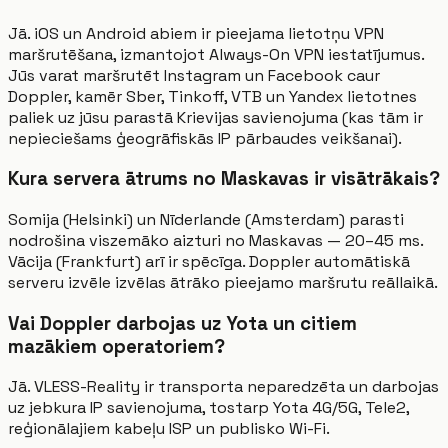
Jā. iOS un Android abiem ir pieejama lietotņu VPN
maršrutēšana, izmantojot Always-On VPN iestatījumus.
Jūs varat maršrutēt Instagram un Facebook caur
Doppler, kamēr Sber, Tinkoff, VTB un Yandex lietotnes
paliek uz jūsu parastā Krievijas savienojuma (kas tām ir
nepieciešams ģeogrāfiskās IP pārbaudes veikšanai).
Kura servera ātrums no Maskavas ir visātrākais?
Somija (Helsinki) un Nīderlande (Amsterdam) parasti
nodrošina viszemāko aizturi no Maskavas — 20–45 ms.
Vācija (Frankfurt) arī ir spēcīga. Doppler automātiskā
serveru izvēle izvēlas ātrāko pieejamo maršrutu reāllaikā.
Vai Doppler darbojas uz Yota un citiem
mazākiem operatoriem?
Jā. VLESS-Reality ir transporta neparedzēta un darbojas
uz jebkura IP savienojuma, tostarp Yota 4G/5G, Tele2,
reģionālajiem kabeļu ISP un publisko Wi-Fi.