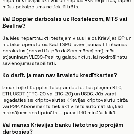
nepatur Krievijas aktīvus un nepilda RKN reģistrus, tāpēc
mūsu pakalpojums netiek filtrēts.
Vai Doppler darbosies uz Rostelecom, MTS vai
Beeline?
Jā. Mēs nepārtraukti testējam visus lielos Krievijas ISP un
mobilos operatorus. Kad TSPU ievieš jaunas filtrēšanas
parakstus (parasti ik pēc dažiem mēnešiem), mēs
atjauninām VLESS-Reality galapunktus, lai nodrošinātu
savienojumu stabilitāti.
Ko darīt, ja man nav ārvalstu kredītkartes?
Izmantojiet Doppler Telegram botu. Tas pieņem BTC,
ETH, USDT (TRC-20 vai ERC-20) un USDC. Jūs varat
iegādāties šīs kriptovalūtas Krievijas kriptovalūtu biržā
vai P2P. Abonements tiek aktivizēts automātiski, kad
maksājums apstiprināts — parasti 10 minūšu laikā.
Vai manas Krievijas banku lietotnes joprojām
darbosies?