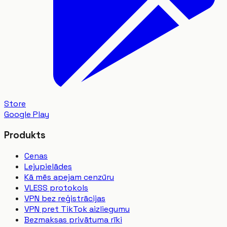
Store
Google Play
Produkts
Cenas
Lejupielādes
Kā mēs apejam cenzūru
VLESS protokols
VPN bez reģistrācijas
VPN pret TikTok aizliegumu
Bezmaksas privātuma rīki