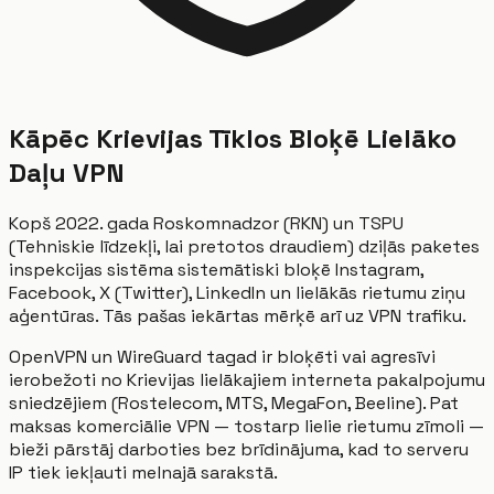
Kāpēc Krievijas Tīklos Bloķē Lielāko
Daļu VPN
Kopš 2022. gada Roskomnadzor (RKN) un TSPU
(Tehniskie līdzekļi, lai pretotos draudiem) dziļās paketes
inspekcijas sistēma sistemātiski bloķē Instagram,
Facebook, X (Twitter), LinkedIn un lielākās rietumu ziņu
aģentūras. Tās pašas iekārtas mērķē arī uz VPN trafiku.
OpenVPN un WireGuard tagad ir bloķēti vai agresīvi
ierobežoti no Krievijas lielākajiem interneta pakalpojumu
sniedzējiem (Rostelecom, MTS, MegaFon, Beeline). Pat
maksas komerciālie VPN — tostarp lielie rietumu zīmoli —
bieži pārstāj darboties bez brīdinājuma, kad to serveru
IP tiek iekļauti melnajā sarakstā.