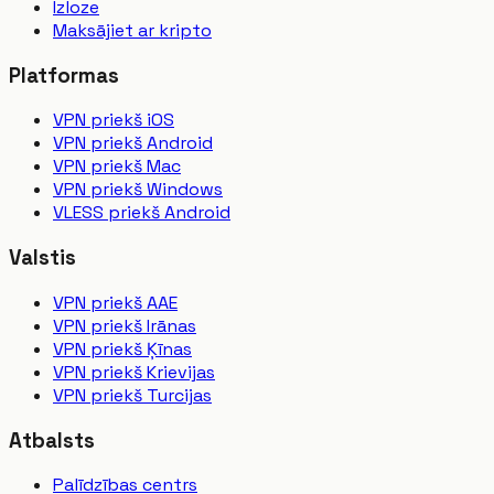
Izloze
Maksājiet ar kripto
Platformas
VPN priekš iOS
VPN priekš Android
VPN priekš Mac
VPN priekš Windows
VLESS priekš Android
Valstis
VPN priekš AAE
VPN priekš Irānas
VPN priekš Ķīnas
VPN priekš Krievijas
VPN priekš Turcijas
Atbalsts
Palīdzības centrs