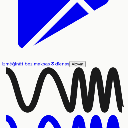
Izmēģināt bez maksas 3 dienas
Aizvērt