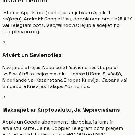
Instalēt Lietotni
iPhone: App Store (darbojas ar jebkuru Apple ID
reģionu). Android: Google Play, dopplervpn.org tiešā APK
vai Telegram bots. Mac/Windows: lejupielādējiet no
dopplervpn.org.
2
Atvērt un Savienoties
Nav jāreģistrējas. Nospiediet 'savienoties'. Doppler
izvēlas ātrāko ieejas mezglu — parasti Somijā, Vācijā,
Nīderlandē vai Kazahstānā Eiropas Krievijai; Japānā vai
Singapūrā Krievijas Tālajos Austrumos.
3
Maksājiet ar Kriptovalūtu, Ja Nepieciešams
Apple un Google abonementi darbojas, ja jums ir
ārvalstu karte. Ja nē, Doppler Telegram bots pieņem
BTC, ETH, USDT (TRC-20 vai ERC-20) un USDC.