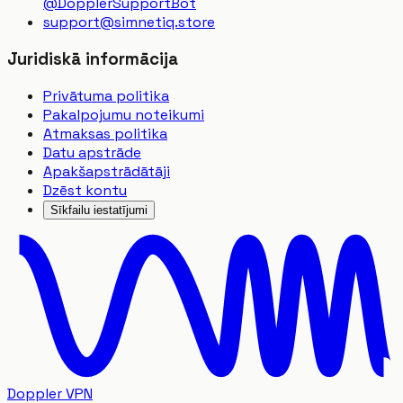
@DopplerSupportBot
support
@
simnetiq.store
Juridiskā informācija
Privātuma politika
Pakalpojumu noteikumi
Atmaksas politika
Datu apstrāde
Apakšapstrādātāji
Dzēst kontu
Sīkfailu iestatījumi
Doppler VPN