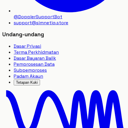
@DopplerSupportBot
support
@
simnetiq.store
Undang-undang
Dasar Privasi
Terma Perkhidmatan
Dasar Bayaran Balik
Pemprosesan Data
Subpemproses
Padam Akaun
Tetapan Kuki