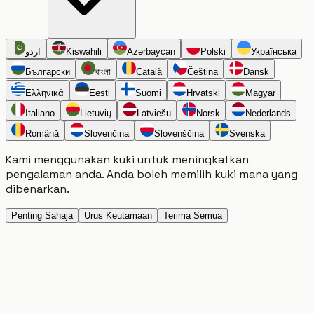
اردو
Kiswahili
Azərbaycan
Polski
Українська
Български
বাংলা
Català
Čeština
Dansk
Ελληνικά
Eesti
Suomi
Hrvatski
Magyar
Italiano
Lietuvių
Latviešu
Norsk
Nederlands
Română
Slovenčina
Slovenščina
Svenska
Kami menggunakan kuki untuk meningkatkan
pengalaman anda. Anda boleh memilih kuki mana yang
dibenarkan.
Penting Sahaja
Urus Keutamaan
Terima Semua