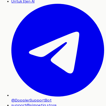
Untuk Ejen AI
@DopplerSupportBot
support
@
simnetiq.store