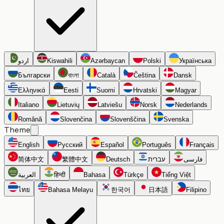
اردو
Kiswahili
Azərbaycan
Polski
Українська
Български
বাংলা
Català
Čeština
Dansk
Ελληνικά
Eesti
Suomi
Hrvatski
Magyar
Italiano
Lietuvių
Latviešu
Norsk
Nederlands
Română
Slovenčina
Slovenščina
Svenska
Theme
English
Русский
Español
Português
Français
简体中文
繁體中文
Deutsch
עברית
فارسی
العربية
हिन्दी
Bahasa
Türkçe
Tiếng Việt
ไทย
Bahasa Melayu
한국어
日本語
Filipino