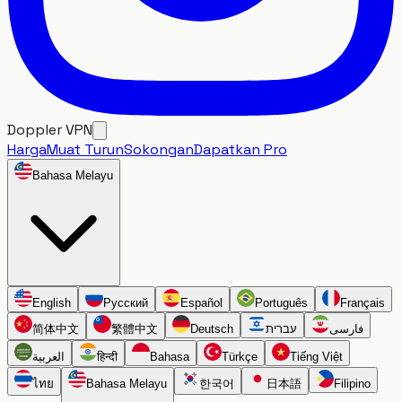
Doppler VPN
Harga
Muat Turun
Sokongan
Dapatkan Pro
Bahasa Melayu
English
Русский
Español
Português
Français
简体中文
繁體中文
Deutsch
עברית
فارسی
العربية
हिन्दी
Bahasa
Türkçe
Tiếng Việt
ไทย
Bahasa Melayu
한국어
日本語
Filipino