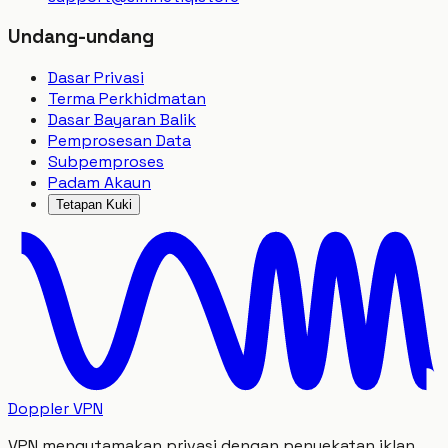
Undang-undang
Dasar Privasi
Terma Perkhidmatan
Dasar Bayaran Balik
Pemprosesan Data
Subpemproses
Padam Akaun
Tetapan Kuki
Doppler VPN
VPN mengutamakan privasi dengan penyekatan iklan