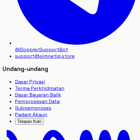
@DopplerSupportBot
support
@
simnetiq.store
Undang-undang
Dasar Privasi
Terma Perkhidmatan
Dasar Bayaran Balik
Pemprosesan Data
Subpemproses
Padam Akaun
Tetapan Kuki