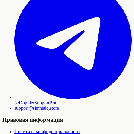
@DopplerSupportBot
support
@
simnetiq.store
Правовая информация
Политика конфиденциальности