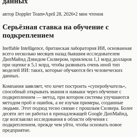
данных
автор
Doppler Team
•
April 28, 2026
•
2 мин чтения
Серьёзная ставка на обучение с
подкреплением
Ineffable Intelligence, британская лаборатория ИИ, основанная
всего несколько месяцев назад бывшим исследователем
ДипМайнд Дэвидом Силвером, привлекла 1,1 млрд долларов
при оценке в 5,1 млрд, чтобы развивать очень иной тип
моделей ИИ: таких, которые обучаются без человеческих
данных.
Компания заявляет, что хочет построить «суперобучатель»,
способный открывать знания и навыки через обучение с
подкреплением — метод, при котором системы улучшаются
методом проб и ошибок, а не изучая примеры, созданные
людьми. Этот подход тесно связан с прошлым Силвера. Более
десяти лет он работал в принадлежащей Google ДипМайнд,
где возглавлял исследования в области обучения с
подкреплением, прежде чем уйти, чтобы основать новое
предприятие.