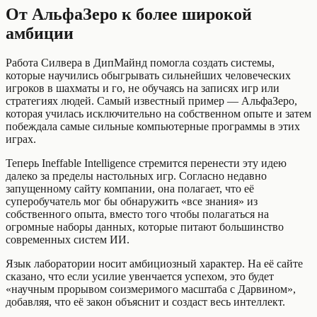
От АльфаЗеро к более широкой
амбиции
Работа Силвера в ДипМайнд помогла создать системы,
которые научились обыгрывать сильнейших человеческих
игроков в шахматы и го, не обучаясь на записях игр или
стратегиях людей. Самый известный пример — АльфаЗеро,
которая училась исключительно на собственном опыте и затем
побеждала самые сильные компьютерные программы в этих
играх.
Теперь Ineffable Intelligence стремится перенести эту идею
далеко за пределы настольных игр. Согласно недавно
запущенному сайту компании, она полагает, что её
суперобучатель мог бы обнаружить «все знания» из
собственного опыта, вместо того чтобы полагаться на
огромные наборы данных, которые питают большинство
современных систем ИИ.
Язык лаборатории носит амбициозный характер. На её сайте
сказано, что если усилие увенчается успехом, это будет
«научным прорывом соизмеримого масштаба с Дарвином»,
добавляя, что её закон объяснит и создаст весь интеллект.