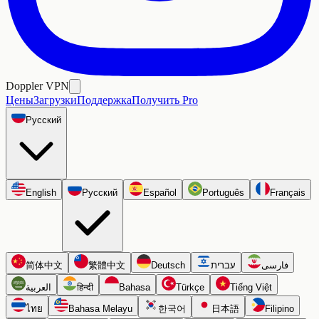
Doppler VPN
Цены
Загрузки
Поддержка
Получить Pro
Русский
English
Русский
Español
Português
Français
简体中文
繁體中文
Deutsch
עברית
فارسی
العربية
हिन्दी
Bahasa
Türkçe
Tiếng Việt
ไทย
Bahasa Melayu
한국어
日本語
Filipino