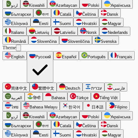
اردو
Kiswahili
Azərbaycan
Polski
Українська
Български
বাংলা
Català
Čeština
Dansk
Ελληνικά
Eesti
Suomi
Hrvatski
Magyar
Italiano
Lietuvių
Latviešu
Norsk
Nederlands
Română
Slovenčina
Slovenščina
Svenska
Theme
English
Русский
Español
Português
Français
简体中文
繁體中文
Deutsch
עברית
فارسی
العربية
हिन्दी
Bahasa
Türkçe
Tiếng Việt
ไทย
Bahasa Melayu
한국어
日本語
Filipino
اردو
Kiswahili
Azərbaycan
Polski
Українська
Български
বাংলা
Català
Čeština
Dansk
Ελληνικά
Eesti
Suomi
Hrvatski
Magyar