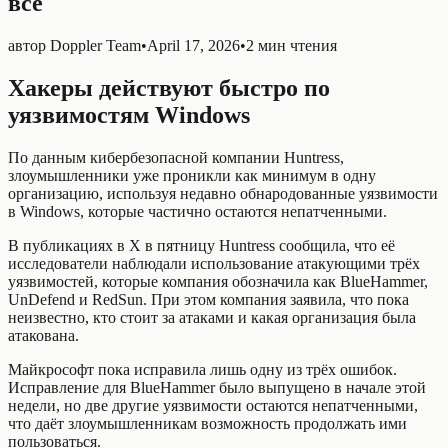
все
автор
Doppler Team
•
April 17, 2026
•
2 мин чтения
Хакеры действуют быстро по
уязвимостям Windows
По данным кибербезопасной компании Huntress,
злоумышленники уже проникли как минимум в одну
организацию, используя недавно обнародованные уязвимости
в Windows, которые частично остаются непатченными.
В публикациях в X в пятницу Huntress сообщила, что её
исследователи наблюдали использование атакующими трёх
уязвимостей, которые компания обозначила как BlueHammer,
UnDefend и RedSun. При этом компания заявила, что пока
неизвестно, кто стоит за атаками и какая организация была
атакована.
Майкрософт пока исправила лишь одну из трёх ошибок.
Исправление для BlueHammer было выпущено в начале этой
недели, но две другие уязвимости остаются непатченными,
что даёт злоумышленникам возможность продолжать ими
пользоваться.