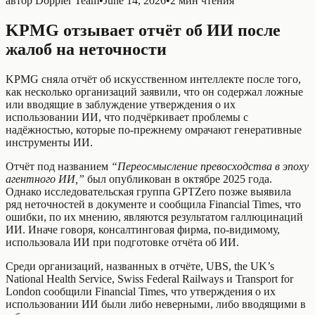
автор
Doppler Team
•
June 14, 2026
•
2 мин чтения
KPMG отзывает отчёт об ИИ после
жалоб на неточности
KPMG сняла отчёт об искусственном интеллекте после того,
как несколько организаций заявили, что он содержал ложные
или вводящие в заблуждение утверждения о их
использовании ИИ, что подчёркивает проблемы с
надёжностью, которые по‑прежнему омрачают генеративные
инструменты ИИ.
Отчёт под названием
“Переосмысление превосходства в эпоху
агентного ИИ,”
был опубликован в октябре 2025 года.
Однако исследовательская группа GPTZero позже выявила
ряд неточностей в документе и сообщила Financial Times, что
ошибки, по их мнению, являются результатом галлюцинаций
ИИ. Иначе говоря, консалтинговая фирма, по-видимому,
использовала ИИ при подготовке отчёта об ИИ.
Среди организаций, названных в отчёте, UBS, the UK’s
National Health Service, Swiss Federal Railways и Transport for
London сообщили Financial Times, что утверждения о их
использовании ИИ были либо неверными, либо вводящими в