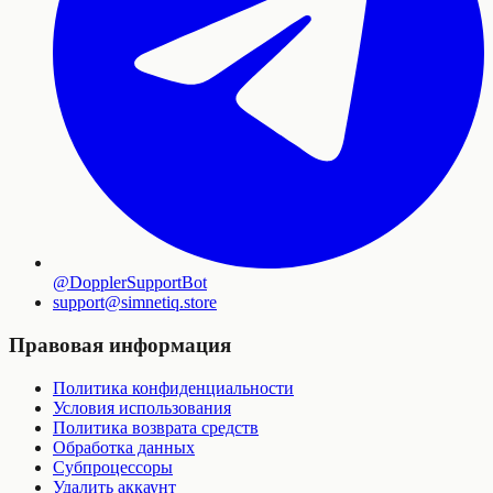
@DopplerSupportBot
support
@
simnetiq.store
Правовая информация
Политика конфиденциальности
Условия использования
Политика возврата средств
Обработка данных
Субпроцессоры
Удалить аккаунт