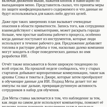
включая движения мыши, нажатия кнопок и навигацию по
выпадающим меню. Представитель сказал, что приняты меры
по защите конфиденциального содержимого и что данные не
будут использоваться для каких‑либо других целей.
Даже при таких заверениях план вызывает очевидные
опасения в области приватности. Запись того, как сотрудники
взаимодействуют с компьютерами, может раскрыть гораздо
больше, чем простые шаблоны рабочего процесса, особенно
когда данные поступают из инструментов, которые люди
используют в течение рабочего дня. Предложение добавляет
топлива в растущие дебаты о том, насколько далеко компании
могут заходить в сборе поведенческих данных во имя
разработки ИИ.
Отчёт также вписывается в более широкую тенденцию по
всей отрасли. На прошлой неделе сообщалось, что у старых
стартапов добывают корпоративные коммуникации, такие как
архивы Слэка и тикеты в Джире, которые затем преобразуют
в обучающие данные для ИИ. Подход Меты делает тот же
импульс на шаг дальше, превращая рутинную активность
сотрудников в набор для обучения.
Для Меты ставка заключается в том, что наблюдение за тем,
как люди на самом деле используют компьютеры, поможет её
моделям лучше понимать выполнение задач в реальных