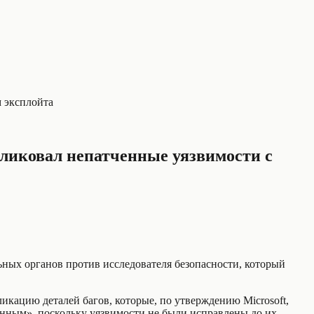
м эксплойта
убликовал непатченные уязвимости с
ьных органов против исследователя безопасности, который
ликацию деталей багов, которые, по утверждению Microsoft,
твенным», поскольку уязвимости не были исправлены до их