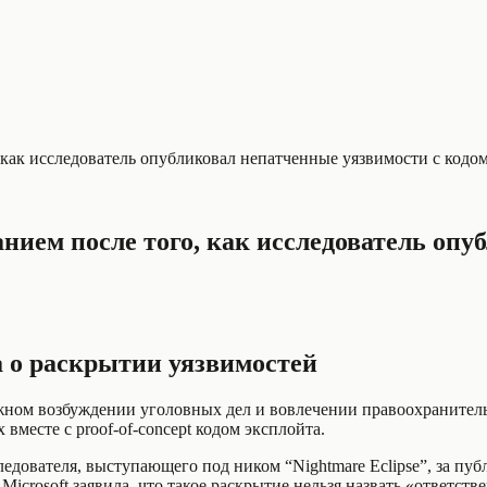
 как исследователь опубликовал непатченные уязвимости с кодо
анием после того, как исследователь оп
ра о раскрытии уязвимостей
ожном возбуждении уголовных дел и вовлечении правоохранител
вместе с proof‑of‑concept кодом эксплойта.
едователя, выступающего под ником “Nightmare Eclipse”, за пуб
 Microsoft заявила, что такое раскрытие нельзя назвать «ответс