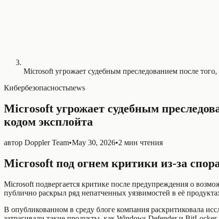
Microsoft угрожает судебным преследованием после того,
Кибербезопасность
news
Microsoft угрожает судебным преследов
кодом эксплойта
автор
Doppler Team
•
May 30, 2026
•
2 мин чтения
Microsoft под огнем критики из‑за спо
Microsoft подвергается критике после предупреждения о возм
публично раскрыл ряд непатченных уязвимостей в её продуктах 
В опубликованном в среду блоге компания раскритиковала иссл
затрагивали такие продукты, как Windows Defender и BitLocker.