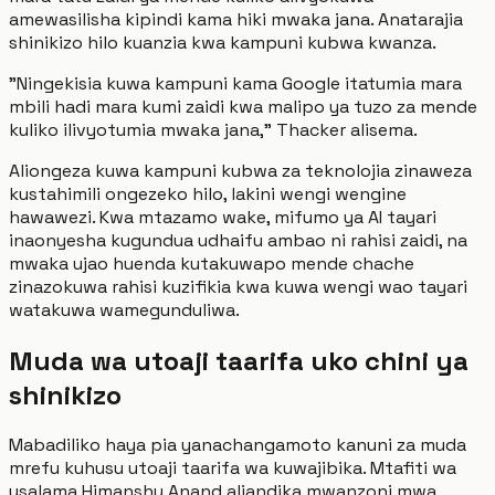
amewasilisha kipindi kama hiki mwaka jana. Anatarajia
shinikizo hilo kuanzia kwa kampuni kubwa kwanza.
"Ningekisia kuwa kampuni kama Google itatumia mara
mbili hadi mara kumi zaidi kwa malipo ya tuzo za mende
kuliko ilivyotumia mwaka jana," Thacker alisema.
Aliongeza kuwa kampuni kubwa za teknolojia zinaweza
kustahimili ongezeko hilo, lakini wengi wengine
hawawezi. Kwa mtazamo wake, mifumo ya AI tayari
inaonyesha kugundua udhaifu ambao ni rahisi zaidi, na
mwaka ujao huenda kutakuwapo mende chache
zinazokuwa rahisi kuzifikia kwa kuwa wengi wao tayari
watakuwa wamegunduliwa.
Muda wa utoaji taarifa uko chini ya
shinikizo
Mabadiliko haya pia yanachangamoto kanuni za muda
mrefu kuhusu utoaji taarifa wa kuwajibika. Mtafiti wa
usalama Himanshu Anand aliandika mwanzoni mwa