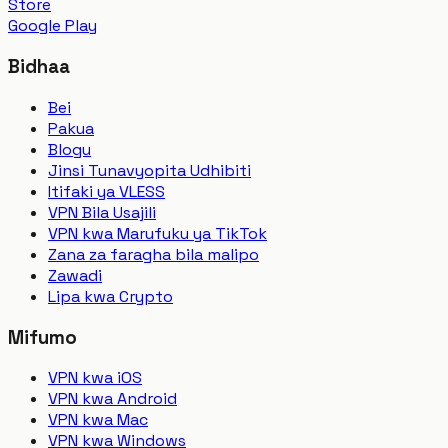
Store
Google Play
Bidhaa
Bei
Pakua
Blogu
Jinsi Tunavyopita Udhibiti
Itifaki ya VLESS
VPN Bila Usajili
VPN kwa Marufuku ya TikTok
Zana za faragha bila malipo
Zawadi
Lipa kwa Crypto
Mifumo
VPN kwa iOS
VPN kwa Android
VPN kwa Mac
VPN kwa Windows