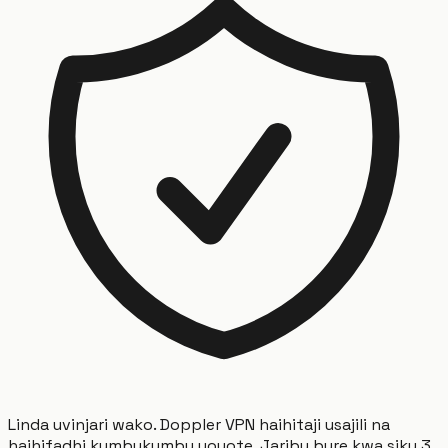
Linda uvinjari wako. Doppler VPN haihitaji usajili na
haihifadhi kumbukumbu yoyote. Jaribu bure kwa siku 3.