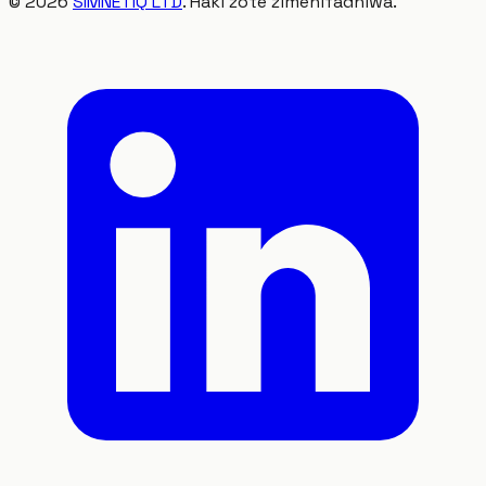
©
2026
SIMNETIQ LTD
. Haki zote zimehifadhiwa.