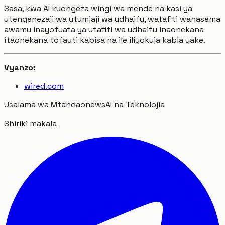
Sasa, kwa AI kuongeza wingi wa mende na kasi ya
utengenezaji wa utumiaji wa udhaifu, watafiti wanasema
awamu inayofuata ya utafiti wa udhaifu inaonekana
itaonekana tofauti kabisa na ile iliyokuja kabla yake.
Vyanzo:
wired.com
Usalama wa Mtandao
news
AI na Teknolojia
Shiriki makala