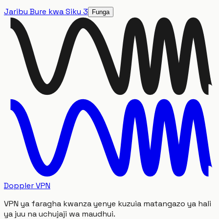
Jaribu Bure kwa Siku 3
Funga
Doppler VPN
VPN ya faragha kwanza yenye kuzuia matangazo ya hali
ya juu na uchujaji wa maudhui.