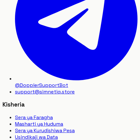
@DopplerSupportBot
support
@
simnetiq.store
Kisheria
Sera ya Faragha
Masharti ya Huduma
Sera ya Kurudishiwa Pesa
Usindikaji wa Data