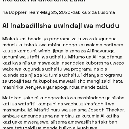
na
Doppler Team
•
May 25, 2026
•
dakika 2 za kusoma
AI inabadilisha uwindaji wa mdudu
Miaka kumi baada ya programu za tuzo za kugundua
mdudu kutoka kuwa mbinu ndogo za usalama hadi sera
kuu za kampuni, wimbi jipya la zana za AI linavuruga
uchumi wa utafiti wa udhaifu. Mifumo ya AI inayofanya
kazi kwa njia ya mawakala inaendelea kuboresha uwezo
wake wa kugundua udhaifu wa programu na pia
kuendeleza njia za kutumia udhaifu, ikifanya programu
za utoaji taarifa kupokea mawasilisho mengi zaidi hata
mashirika wenyewe yanapogundua mende zaidi.
Matokeo yake ni kuongezeka kwa mashindano ya silaha
kati ya watafiti, kampuni na wachuuzi/mafadhili wa
mashambulizi. Mtafiti huru wa usalama Joseph Thacker,
ambaye ameunda zana na mbinu za kutumia AI katika
kazi yake mwenyewe, alisema amewasilisha takriban
mara tatu zaidi ya mende kuliko alivyokuwa