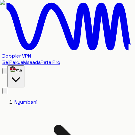
Doppler VPN
Bei
Pakua
Msaada
Pata Pro
SW
Nyumbani