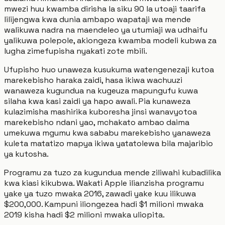
mwezi huu kwamba dirisha la siku 90 la utoaji taarifa
lilijengwa kwa dunia ambapo wapataji wa mende
walikuwa nadra na maendeleo ya utumiaji wa udhaifu
yalikuwa polepole, akiongeza kwamba modeli kubwa za
lugha zimefupisha nyakati zote mbili.
Ufupisho huo unaweza kusukuma watengenezaji kutoa
marekebisho haraka zaidi, hasa ikiwa wachuuzi
wanaweza kugundua na kugeuza mapungufu kuwa
silaha kwa kasi zaidi ya hapo awali. Pia kunaweza
kulazimisha mashirika kuboresha jinsi wanavyotoa
marekebisho ndani yao, mchakato ambao daima
umekuwa mgumu kwa sababu marekebisho yanaweza
kuleta matatizo mapya ikiwa yatatolewa bila majaribio
ya kutosha.
Programu za tuzo za kugundua mende ziliwahi kubadilika
kwa kiasi kikubwa. Wakati Apple ilianzisha programu
yake ya tuzo mwaka 2016, zawadi yake kuu ilikuwa
$200,000. Kampuni iliongezea hadi $1 milioni mwaka
2019 kisha hadi $2 milioni mwaka uliopita.