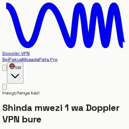
Doppler VPN
Bei
Pakua
Msaada
Pata Pro
SW
Inavyofanya kazi
Shinda mwezi 1 wa Doppler
VPN bure