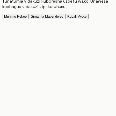
Tunatumia vidakuzi kuboresha uzoefu wako. Unaweza
kuchagua vidakuzi vipi kuruhusu.
Muhimu Pekee
Simamia Mapendeleo
Kubali Vyote