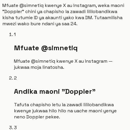
Mfuate @simnetiq kwenye X au Instagram, weka maoni
"Doppler" chini ya chapisho la zawadi lililobandikwa
kisha tutumie ID ya akaunti yako kwa DM. Tutaamilisha
mwezi wako bure ndani ya saa 24.
1
Mfuate @simnetiq
Mfuate @simnetiq kwenye X au Instagram —
jukwaa moja linatosha.
2
Andika maoni "Doppler"
Tafuta chapisho letu la zawadi lililobandikwa
kwenye jukwaa hilo hilo na uache maoni yenye
neno Doppler pekee.
3