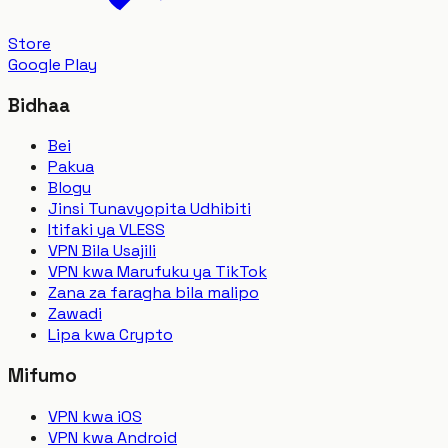
Store
Google Play
Bidhaa
Bei
Pakua
Blogu
Jinsi Tunavyopita Udhibiti
Itifaki ya VLESS
VPN Bila Usajili
VPN kwa Marufuku ya TikTok
Zana za faragha bila malipo
Zawadi
Lipa kwa Crypto
Mifumo
VPN kwa iOS
VPN kwa Android