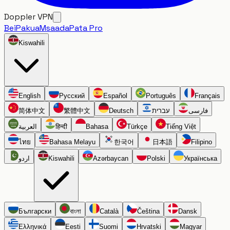
Doppler VPN
Bei
Pakua
Msaada
Pata Pro
Kiswahili
English
Русский
Español
Português
Français
简体中文
繁體中文
Deutsch
עברית
فارسی
العربية
हिन्दी
Bahasa
Türkçe
Tiếng Việt
ไทย
Bahasa Melayu
한국어
日本語
Filipino
اردو
Kiswahili
Azərbaycan
Polski
Українська
Български
বাংলা
Català
Čeština
Dansk
Ελληνικά
Eesti
Suomi
Hrvatski
Magyar