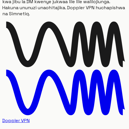
kwa jibu la DM kwenye jukwaa lile lile walilojiunga.
Hakuna ununuzi unaohitajika. Doppler VPN huchapishwa
na Simnetiq.
Doppler VPN