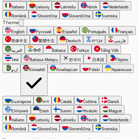
Italiano
Lietuvių
Latviešu
Norsk
Nederlands
Română
Slovenčina
Slovenščina
Svenska
Theme
English
Русский
Español
Português
Français
简体中文
繁體中文
Deutsch
עברית
فارسی
العربية
हिन्दी
Bahasa
Türkçe
Tiếng Việt
ไทย
Bahasa Melayu
한국어
日本語
Filipino
اردو
Kiswahili
Azərbaycan
Polski
Українська
Български
বাংলা
Català
Čeština
Dansk
Ελληνικά
Eesti
Suomi
Hrvatski
Magyar
Italiano
Lietuvių
Latviešu
Norsk
Nederlands
Română
Slovenčina
Slovenščina
Svenska