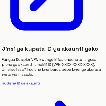
Jinsi ya kupata ID ya akaunti yako
Fungua Doppler VPN kwenye kifaa chochote → gusa
picha ya akaunti → nakili ID (VPN-XXXX-XXXX-XXXX).
Umeipoteza? Irudishe kwa barua pepe kwenye ukurasa
wetu wa msaada.
Rudisha ID ya akaunti