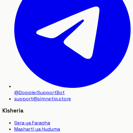
@DopplerSupportBot
support
@
simnetiq.store
Kisheria
Sera ya Faragha
Masharti ya Huduma