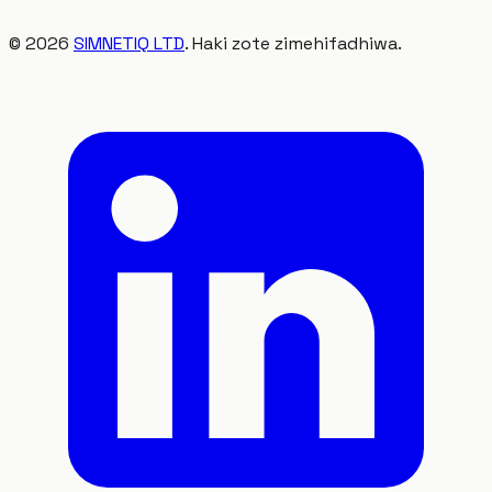
©
2026
SIMNETIQ LTD
. Haki zote zimehifadhiwa.