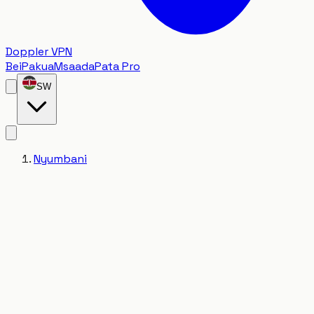
Doppler VPN
Bei
Pakua
Msaada
Pata Pro
SW
Nyumbani