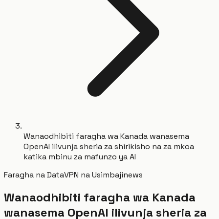
Wanaodhibiti faragha wa Kanada wanasema
OpenAI ilivunja sheria za shirikisho na za mkoa
katika mbinu za mafunzo ya AI
Faragha na Data
VPN na Usimbaji
news
Wanaodhibiti faragha wa Kanada
wanasema OpenAI ilivunja sheria za