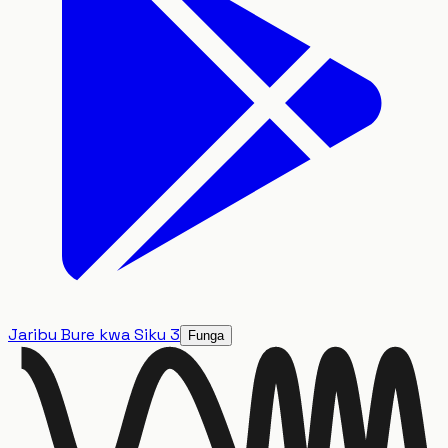
Jaribu Bure kwa Siku 3
Funga