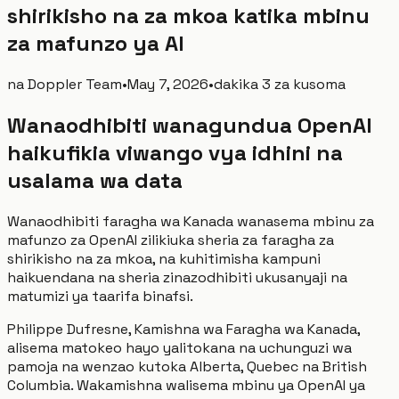
shirikisho na za mkoa katika mbinu
za mafunzo ya AI
na
Doppler Team
•
May 7, 2026
•
dakika 3 za kusoma
Wanaodhibiti wanagundua OpenAI
haikufikia viwango vya idhini na
usalama wa data
Wanaodhibiti faragha wa Kanada wanasema mbinu za
mafunzo za OpenAI zilikiuka sheria za faragha za
shirikisho na za mkoa, na kuhitimisha kampuni
haikuendana na sheria zinazodhibiti ukusanyaji na
matumizi ya taarifa binafsi.
Philippe Dufresne, Kamishna wa Faragha wa Kanada,
alisema matokeo hayo yalitokana na uchunguzi wa
pamoja na wenzao kutoka Alberta, Quebec na British
Columbia. Wakamishna walisema mbinu ya OpenAI ya