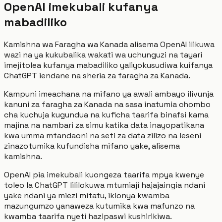
OpenAI imekubali kufanya
mabadiliko
Kamishna wa Faragha wa Kanada alisema OpenAI ilikuwa
wazi na ya kukubalika wakati wa uchunguzi na tayari
imejitolea kufanya mabadiliko yaliyokusudiwa kuifanya
ChatGPT iendane na sheria za faragha za Kanada.
Kampuni imeachana na mifano ya awali ambayo ilivunja
kanuni za faragha za Kanada na sasa inatumia chombo
cha kuchuja kugundua na kuficha taarifa binafsi kama
majina na nambari za simu katika data inayopatikana
kwa umma mtandaoni na seti za data zilizo na leseni
zinazotumika kufundisha mifano yake, alisema
kamishna.
OpenAI pia imekubali kuongeza taarifa mpya kwenye
toleo la ChatGPT lililokuwa mtumiaji hajajaingia ndani
yake ndani ya miezi mitatu, ikionya kwamba
mazungumzo yanaweza kutumika kwa mafunzo na
kwamba taarifa nyeti hazipaswi kushirikiwa.