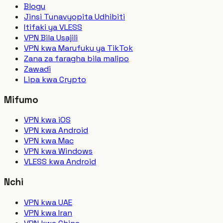
Blogu
Jinsi Tunavyopita Udhibiti
Itifaki ya VLESS
VPN Bila Usajili
VPN kwa Marufuku ya TikTok
Zana za faragha bila malipo
Zawadi
Lipa kwa Crypto
Mifumo
VPN kwa iOS
VPN kwa Android
VPN kwa Mac
VPN kwa Windows
VLESS kwa Android
Nchi
VPN kwa UAE
VPN kwa Iran