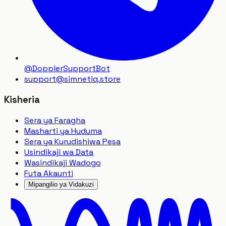
@DopplerSupportBot
support
@
simnetiq.store
Kisheria
Sera ya Faragha
Masharti ya Huduma
Sera ya Kurudishiwa Pesa
Usindikaji wa Data
Wasindikaji Wadogo
Futa Akaunti
Mipangilio ya Vidakuzi