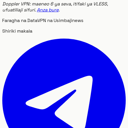
Doppler VPN: maeneo 6 ya seva, itifaki ya VLESS,
ufuatiliaji sifuri.
Anza bure
.
Faragha na Data
VPN na Usimbaji
news
Shiriki makala