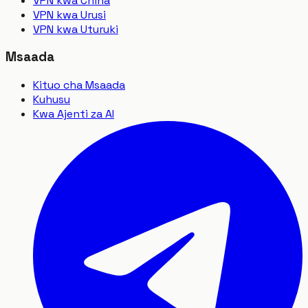
VPN kwa China
VPN kwa Urusi
VPN kwa Uturuki
Msaada
Kituo cha Msaada
Kuhusu
Kwa Ajenti za AI