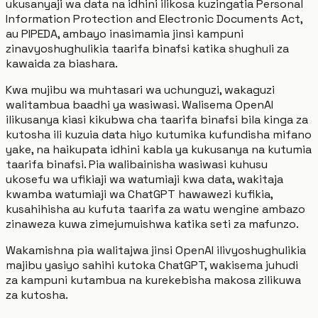
ukusanyaji wa data na idhini ilikosa kuzingatia Personal
Information Protection and Electronic Documents Act,
au PIPEDA, ambayo inasimamia jinsi kampuni
zinavyoshughulikia taarifa binafsi katika shughuli za
kawaida za biashara.
Kwa mujibu wa muhtasari wa uchunguzi, wakaguzi
walitambua baadhi ya wasiwasi. Walisema OpenAI
ilikusanya kiasi kikubwa cha taarifa binafsi bila kinga za
kutosha ili kuzuia data hiyo kutumika kufundisha mifano
yake, na haikupata idhini kabla ya kukusanya na kutumia
taarifa binafsi. Pia walibainisha wasiwasi kuhusu
ukosefu wa ufikiaji wa watumiaji kwa data, wakitaja
kwamba watumiaji wa ChatGPT hawawezi kufikia,
kusahihisha au kufuta taarifa za watu wengine ambazo
zinaweza kuwa zimejumuishwa katika seti za mafunzo.
Wakamishna pia walitajwa jinsi OpenAI ilivyoshughulikia
majibu yasiyo sahihi kutoka ChatGPT, wakisema juhudi
za kampuni kutambua na kurekebisha makosa zilikuwa
za kutosha.