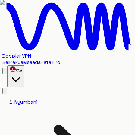
Doppler VPN
Bei
Pakua
Msaada
Pata Pro
SW
Nyumbani