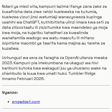
Ndani ya miezi sita, kampuni lazima ifanye zana zake za
kusafirisha data ziwe rahisi kueleweka na kutumia,
kuelezea vizuri jinsi watumiaji wanavyoweza kupinga
usahihi wa ChatGPT, kuthibitisha ulinzi imara kwa seti za
data zilizostaafu ili zisizitumike kwa maendeleo ya moja
kwa moja, na kujaribu tahadhari za kuwalinda
wanafamilia wadogo wa watu maarufu ili mifano
isipitishe maombi ya taarifa kama majina au tarehe za
kuzaliwa.
Uchunguzi wa sera za faragha za OpenAI ulianza mwaka
2023. Kampuni pia imekumbana na ukaguzi wa hivi
karibuni kutoka kwa wakaguzi juu ya uhusiano wake na
shambulio la kuua kwa umati huko Tumbler Ridge
mnamo Februari 2026.
Vyanzo:
engadget.com