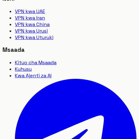
VPN kwa UAE
VPN kwa Iran
VPN kwa China
VPN kwa Urusi
VPN kwa Uturuki
Msaada
Kituo cha Msaada
Kuhusu
Kwa Ajenti za AI