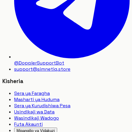
@DopplerSupportBot
support
@
simnetiq.store
Kisheria
Sera ya Faragha
Masharti ya Huduma
Sera ya Kurudishiwa Pesa
Usindikaji wa Data
Wasindikaji Wadogo
Futa Akaunti
Mipangilio ya Vidakuzi