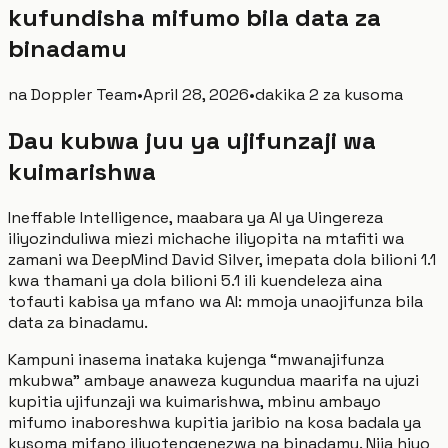
kufundisha mifumo bila data za
binadamu
na
Doppler Team
•
April 28, 2026
•
dakika 2 za kusoma
Dau kubwa juu ya ujifunzaji wa
kuimarishwa
Ineffable Intelligence, maabara ya AI ya Uingereza
iliyozinduliwa miezi michache iliyopita na mtafiti wa
zamani wa DeepMind David Silver, imepata dola bilioni 1.1
kwa thamani ya dola bilioni 5.1 ili kuendeleza aina
tofauti kabisa ya mfano wa AI: mmoja unaojifunza bila
data za binadamu.
Kampuni inasema inataka kujenga “mwanajifunza
mkubwa” ambaye anaweza kugundua maarifa na ujuzi
kupitia ujifunzaji wa kuimarishwa, mbinu ambayo
mifumo inaboreshwa kupitia jaribio na kosa badala ya
kusoma mifano iliyotengenezwa na binadamu. Njia hiyo