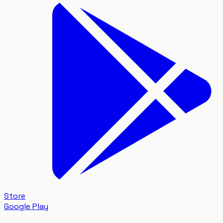
Store
Google Play