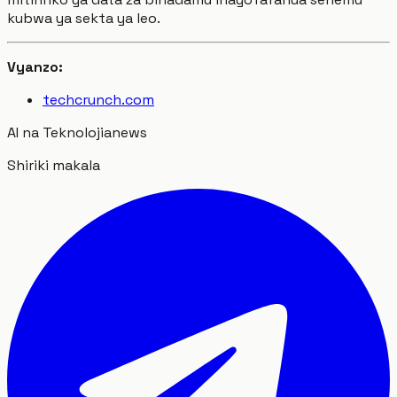
kubwa ya sekta ya leo.
Vyanzo:
techcrunch.com
AI na Teknolojia
news
Shiriki makala