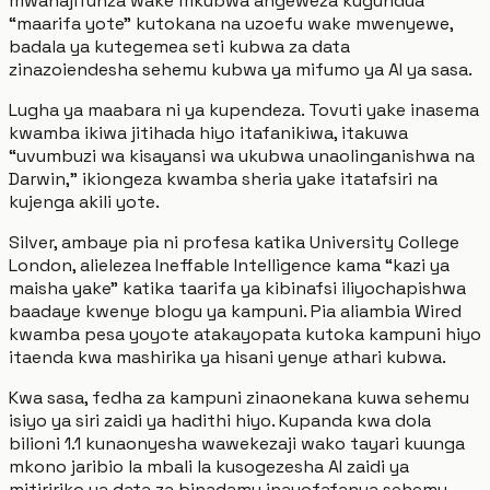
mwanajifunza wake mkubwa angeweza kugundua
“maarifa yote” kutokana na uzoefu wake mwenyewe,
badala ya kutegemea seti kubwa za data
zinazoiendesha sehemu kubwa ya mifumo ya AI ya sasa.
Lugha ya maabara ni ya kupendeza. Tovuti yake inasema
kwamba ikiwa jitihada hiyo itafanikiwa, itakuwa
“uvumbuzi wa kisayansi wa ukubwa unaolinganishwa na
Darwin,” ikiongeza kwamba sheria yake itatafsiri na
kujenga akili yote.
Silver, ambaye pia ni profesa katika University College
London, alielezea Ineffable Intelligence kama “kazi ya
maisha yake” katika taarifa ya kibinafsi iliyochapishwa
baadaye kwenye blogu ya kampuni. Pia aliambia Wired
kwamba pesa yoyote atakayopata kutoka kampuni hiyo
itaenda kwa mashirika ya hisani yenye athari kubwa.
Kwa sasa, fedha za kampuni zinaonekana kuwa sehemu
isiyo ya siri zaidi ya hadithi hiyo. Kupanda kwa dola
bilioni 1.1 kunaonyesha wawekezaji wako tayari kuunga
mkono jaribio la mbali la kusogezesha AI zaidi ya
mitiririko ya data za binadamu inayofafanua sehemu