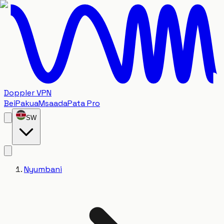
Doppler VPN
Bei
Pakua
Msaada
Pata Pro
SW
Nyumbani