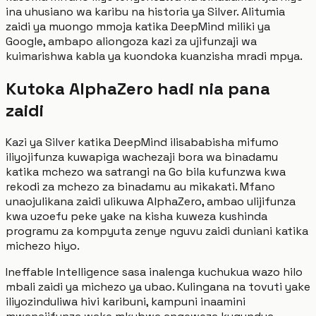
ina uhusiano wa karibu na historia ya Silver. Alitumia
zaidi ya muongo mmoja katika DeepMind miliki ya
Google, ambapo aliongoza kazi za ujifunzaji wa
kuimarishwa kabla ya kuondoka kuanzisha mradi mpya.
Kutoka AlphaZero hadi nia pana
zaidi
Kazi ya Silver katika DeepMind ilisababisha mifumo
iliyojifunza kuwapiga wachezaji bora wa binadamu
katika mchezo wa satrangi na Go bila kufunzwa kwa
rekodi za mchezo za binadamu au mikakati. Mfano
unaojulikana zaidi ulikuwa AlphaZero, ambao ulijifunza
kwa uzoefu peke yake na kisha kuweza kushinda
programu za kompyuta zenye nguvu zaidi duniani katika
michezo hiyo.
Ineffable Intelligence sasa inalenga kuchukua wazo hilo
mbali zaidi ya michezo ya ubao. Kulingana na tovuti yake
iliyozinduliwa hivi karibuni, kampuni inaamini