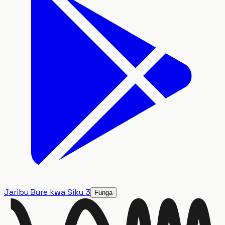
Jaribu Bure kwa Siku 3
Funga