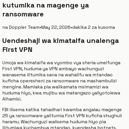
kutumika na magenge ya
ransomware
na
Doppler Team
•
May 22, 2026
•
dakika 2 za kusoma
Uendeshaji wa kimataifa unalenga
First VPN
Umoja wa kimataifa wa vyombo vya sheria umeifunga
First VPN, huduma ya VPN ambayo wachunguzi
wanasema ilitumika sana na wahalifu wa mtandao
kuficha operesheni za ransomware na mashambulizi
mengine. Mamlaka pia walikamata msimamizi wa
huduma hiyo, kwa mujibu wa matangazo yaliyotolewa
Alhamisi.
FBI ilisema katika tahadhari kwamba angalau magenge
25 ya ransomware yalitumia First VPN kuficha shughuli
haramu. Wachunguzi walisema huduma hiyo pia
ilitumiwa kuchambua mtandao, kuendesha botnets,