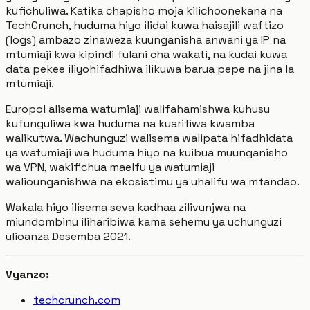
kufichuliwa. Katika chapisho moja kilichoonekana na
TechCrunch, huduma hiyo ilidai kuwa haisajili waftizo
(logs) ambazo zinaweza kuunganisha anwani ya IP na
mtumiaji kwa kipindi fulani cha wakati, na kudai kuwa
data pekee iliyohifadhiwa ilikuwa barua pepe na jina la
mtumiaji.
Europol alisema watumiaji walifahamishwa kuhusu
kufunguliwa kwa huduma na kuarifiwa kwamba
walikutwa. Wachunguzi walisema walipata hifadhidata
ya watumiaji wa huduma hiyo na kuibua muunganisho
wa VPN, wakifichua maelfu ya watumiaji
waliounganishwa na ekosistimu ya uhalifu wa mtandao.
Wakala hiyo ilisema seva kadhaa zilivunjwa na
miundombinu iliharibiwa kama sehemu ya uchunguzi
ulioanza Desemba 2021.
Vyanzo:
techcrunch.com