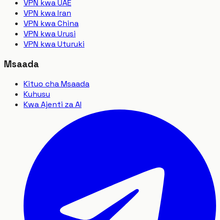
VPN kwa UAE
VPN kwa Iran
VPN kwa China
VPN kwa Urusi
VPN kwa Uturuki
Msaada
Kituo cha Msaada
Kuhusu
Kwa Ajenti za AI