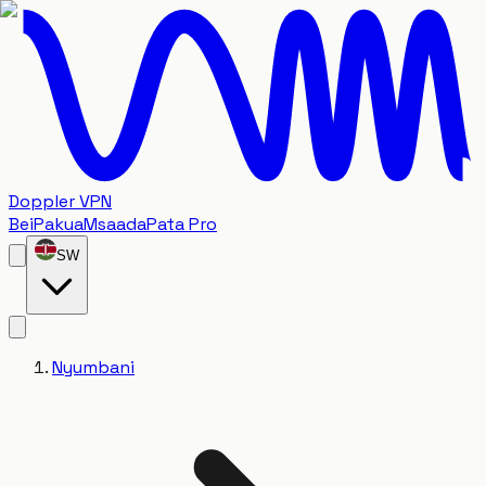
Doppler VPN
Bei
Pakua
Msaada
Pata Pro
SW
Nyumbani