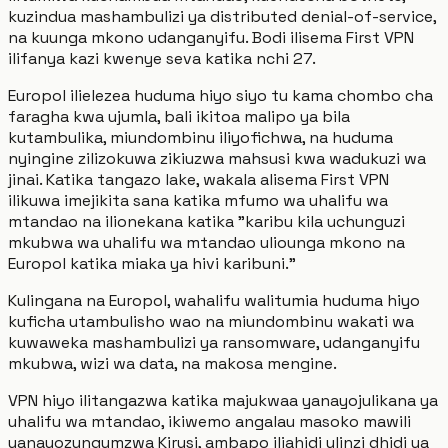
kuzindua mashambulizi ya distributed denial-of-service,
na kuunga mkono udanganyifu. Bodi ilisema First VPN
ilifanya kazi kwenye seva katika nchi 27.
Europol ilielezea huduma hiyo siyo tu kama chombo cha
faragha kwa ujumla, bali ikitoa malipo ya bila
kutambulika, miundombinu iliyofichwa, na huduma
nyingine zilizokuwa zikiuzwa mahsusi kwa wadukuzi wa
jinai. Katika tangazo lake, wakala alisema First VPN
ilikuwa imejikita sana katika mfumo wa uhalifu wa
mtandao na ilionekana katika "karibu kila uchunguzi
mkubwa wa uhalifu wa mtandao uliounga mkono na
Europol katika miaka ya hivi karibuni."
Kulingana na Europol, wahalifu walitumia huduma hiyo
kuficha utambulisho wao na miundombinu wakati wa
kuwaweka mashambulizi ya ransomware, udanganyifu
mkubwa, wizi wa data, na makosa mengine.
VPN hiyo ilitangazwa katika majukwaa yanayojulikana ya
uhalifu wa mtandao, ikiwemo angalau masoko mawili
yanayozungumzwa Kirusi, ambapo iliahidi ulinzi dhidi ya