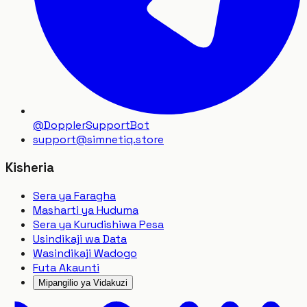
@DopplerSupportBot
support
@
simnetiq.store
Kisheria
Sera ya Faragha
Masharti ya Huduma
Sera ya Kurudishiwa Pesa
Usindikaji wa Data
Wasindikaji Wadogo
Futa Akaunti
Mipangilio ya Vidakuzi