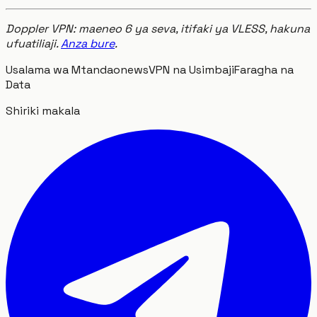
Doppler VPN: maeneo 6 ya seva, itifaki ya VLESS, hakuna
ufuatiliaji.
Anza bure
.
Usalama wa Mtandao
news
VPN na Usimbaji
Faragha na
Data
Shiriki makala