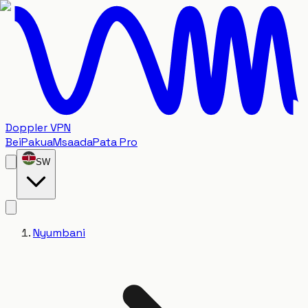
Doppler VPN
Bei
Pakua
Msaada
Pata Pro
SW
Nyumbani