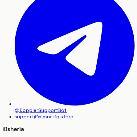
@DopplerSupportBot
support
@
simnetiq.store
Kisheria