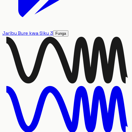
Jaribu Bure kwa Siku 3
Funga