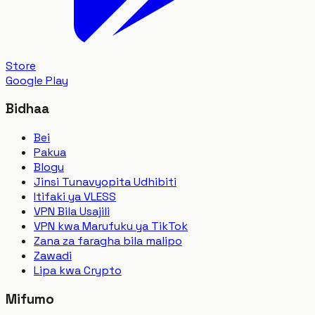
Store
Google Play
Bidhaa
Bei
Pakua
Blogu
Jinsi Tunavyopita Udhibiti
Itifaki ya VLESS
VPN Bila Usajili
VPN kwa Marufuku ya TikTok
Zana za faragha bila malipo
Zawadi
Lipa kwa Crypto
Mifumo