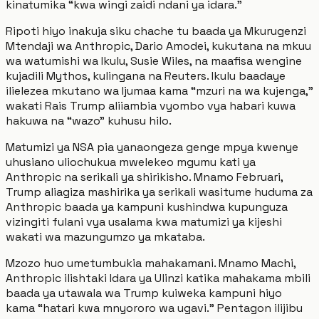
kinatumika “kwa wingi zaidi ndani ya idara.”
Ripoti hiyo inakuja siku chache tu baada ya Mkurugenzi
Mtendaji wa Anthropic, Dario Amodei, kukutana na mkuu
wa watumishi wa Ikulu, Susie Wiles, na maafisa wengine
kujadili Mythos, kulingana na Reuters. Ikulu baadaye
ilielezea mkutano wa Ijumaa kama “mzuri na wa kujenga,”
wakati Rais Trump aliiambia vyombo vya habari kuwa
hakuwa na “wazo” kuhusu hilo.
Matumizi ya NSA pia yanaongeza genge mpya kwenye
uhusiano uliochukua mwelekeo mgumu kati ya
Anthropic na serikali ya shirikisho. Mnamo Februari,
Trump aliagiza mashirika ya serikali wasitume huduma za
Anthropic baada ya kampuni kushindwa kupunguza
vizingiti fulani vya usalama kwa matumizi ya kijeshi
wakati wa mazungumzo ya mkataba.
Mzozo huo umetumbukia mahakamani. Mnamo Machi,
Anthropic ilishtaki Idara ya Ulinzi katika mahakama mbili
baada ya utawala wa Trump kuiweka kampuni hiyo
kama “hatari kwa mnyororo wa ugavi.” Pentagon ilijibu