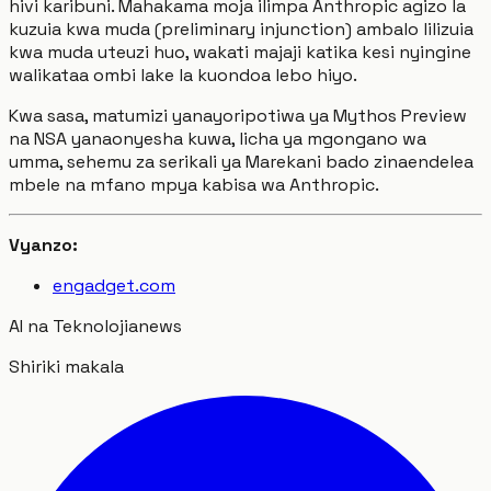
hivi karibuni. Mahakama moja ilimpa Anthropic agizo la
kuzuia kwa muda (preliminary injunction) ambalo lilizuia
kwa muda uteuzi huo, wakati majaji katika kesi nyingine
walikataa ombi lake la kuondoa lebo hiyo.
Kwa sasa, matumizi yanayoripotiwa ya Mythos Preview
na NSA yanaonyesha kuwa, licha ya mgongano wa
umma, sehemu za serikali ya Marekani bado zinaendelea
mbele na mfano mpya kabisa wa Anthropic.
Vyanzo:
engadget.com
AI na Teknolojia
news
Shiriki makala