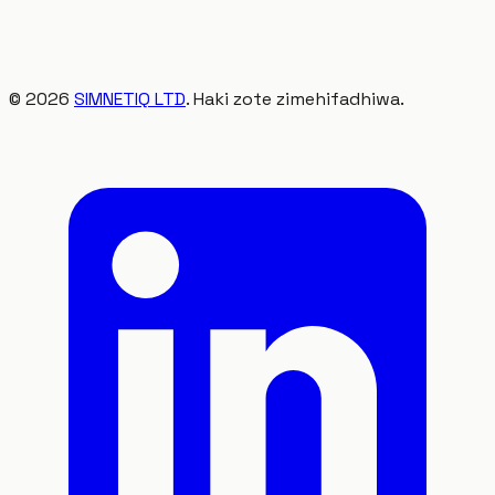
©
2026
SIMNETIQ LTD
. Haki zote zimehifadhiwa.