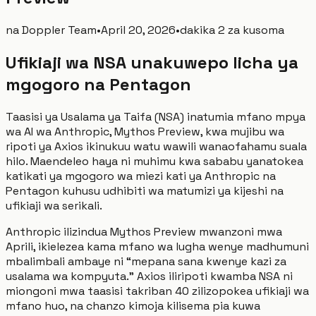
na
Doppler Team
•
April 20, 2026
•
dakika 2 za kusoma
Ufikiaji wa NSA unakuwepo licha ya
mgogoro na Pentagon
Taasisi ya Usalama ya Taifa (NSA) inatumia mfano mpya
wa AI wa Anthropic, Mythos Preview, kwa mujibu wa
ripoti ya Axios ikinukuu watu wawili wanaofahamu suala
hilo. Maendeleo haya ni muhimu kwa sababu yanatokea
katikati ya mgogoro wa miezi kati ya Anthropic na
Pentagon kuhusu udhibiti wa matumizi ya kijeshi na
ufikiaji wa serikali.
Anthropic ilizindua Mythos Preview mwanzoni mwa
Aprili, ikielezea kama mfano wa lugha wenye madhumuni
mbalimbali ambaye ni “mepana sana kwenye kazi za
usalama wa kompyuta.” Axios iliripoti kwamba NSA ni
miongoni mwa taasisi takriban 40 zilizopokea ufikiaji wa
mfano huo, na chanzo kimoja kilisema pia kuwa