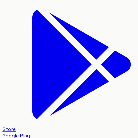
Store
Google Play