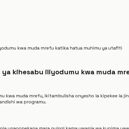
yodumu kwa muda mrefu katika hatua muhimu ya utafiti
ya kihesabu iliyodumu kwa muda mref
kwa muda mrefu, ikitambulisha onyesho la kipekee la jinsi 
uandishi wa programu.
ja unaoonekana mara nyingi kama uwanja wa kupima uwezo