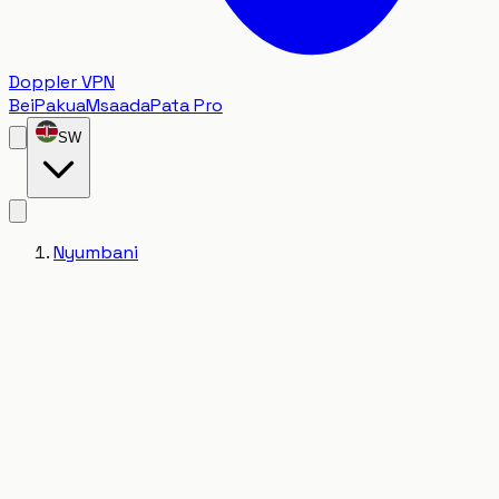
Doppler VPN
Bei
Pakua
Msaada
Pata Pro
SW
Nyumbani