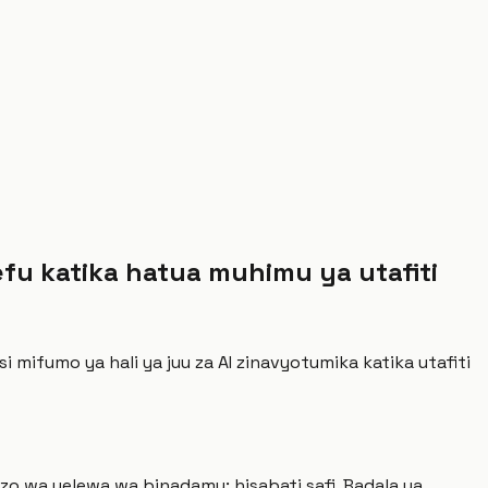
u katika hatua muhimu ya utafiti
mifumo ya hali ya juu za AI zinavyotumika katika utafiti
 wa uelewa wa binadamu: hisabati safi. Badala ya