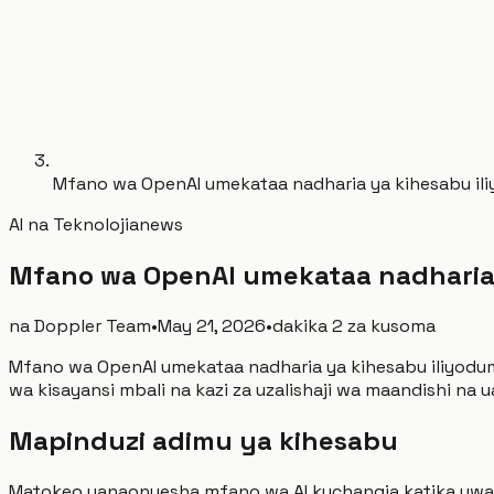
Mfano wa OpenAI umekataa nadharia ya kihesabu ili
AI na Teknolojia
news
Mfano wa OpenAI umekataa nadharia 
na
Doppler Team
•
May 21, 2026
•
dakika 2 za kusoma
Mfano wa OpenAI umekataa nadharia ya kihesabu iliyodumu 
wa kisayansi mbali na kazi za uzalishaji wa maandishi na 
Mapinduzi adimu ya kihesabu
Matokeo yanaonyesha mfano wa AI kuchangia katika uwan