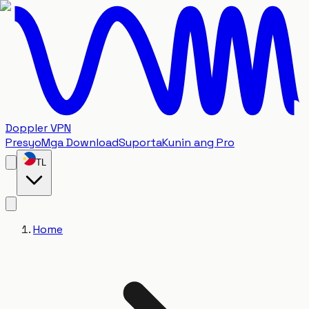
Doppler VPN
Presyo
Mga Download
Suporta
Kunin ang Pro
TL
Home