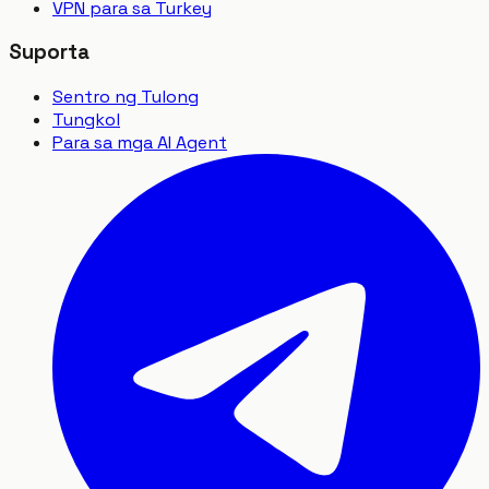
VPN para sa Turkey
Suporta
Sentro ng Tulong
Tungkol
Para sa mga AI Agent