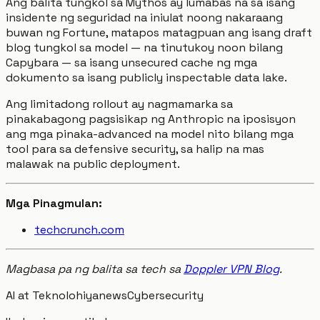
Ang balita tungkol sa Mythos ay lumabas na sa isang
insidente ng seguridad na iniulat noong nakaraang
buwan ng Fortune, matapos matagpuan ang isang draft
blog tungkol sa model — na tinutukoy noon bilang
Capybara — sa isang unsecured cache ng mga
dokumento sa isang publicly inspectable data lake.
Ang limitadong rollout ay nagmamarka sa
pinakabagong pagsisikap ng Anthropic na iposisyon
ang mga pinaka-advanced na model nito bilang mga
tool para sa defensive security, sa halip na mas
malawak na public deployment.
Mga Pinagmulan:
techcrunch.com
Magbasa pa ng balita sa tech sa
Doppler VPN Blog
.
AI at Teknolohiya
news
Cybersecurity