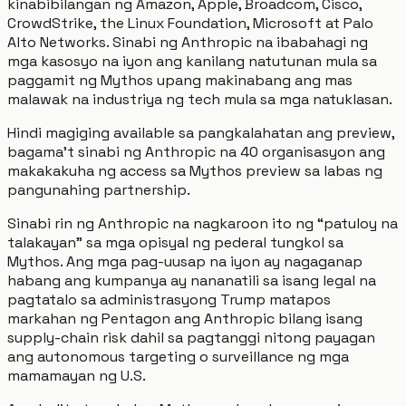
kinabibilangan ng Amazon, Apple, Broadcom, Cisco,
CrowdStrike, the Linux Foundation, Microsoft at Palo
Alto Networks. Sinabi ng Anthropic na ibabahagi ng
mga kasosyo na iyon ang kanilang natutunan mula sa
paggamit ng Mythos upang makinabang ang mas
malawak na industriya ng tech mula sa mga natuklasan.
Hindi magiging available sa pangkalahatan ang preview,
bagama't sinabi ng Anthropic na 40 organisasyon ang
makakakuha ng access sa Mythos preview sa labas ng
pangunahing partnership.
Sinabi rin ng Anthropic na nagkaroon ito ng “patuloy na
talakayan” sa mga opisyal ng pederal tungkol sa
Mythos. Ang mga pag-uusap na iyon ay nagaganap
habang ang kumpanya ay nananatili sa isang legal na
pagtatalo sa administrasyong Trump matapos
markahan ng Pentagon ang Anthropic bilang isang
supply-chain risk dahil sa pagtanggi nitong payagan
ang autonomous targeting o surveillance ng mga
mamamayan ng U.S.