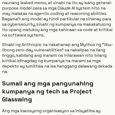
naunang leaked memo, at sinabi na ito ay isang general-
purpose model para sa mga Claude AI system nito na
may malakas na agentic coding at reasoning abilities.
Bagama't ang model ay hindi partikular na sinanay para
sa cybersecurity, sinabi ng kumpanya na makakatulong
ito upang matukoy ang mga kahinaan sa code at kritikal
na software systems.
Sinabi ng Anthropic na nakahanap ang Mythos ng “libu-
libong zero-day vulnerabilities” sa nakalipas na ilang
linggo, kabilang ang marami na inilarawan nito bilang
kritikal. Idinagdag ng kumpanya na marami sa mga
depekto ay lumilitaw na isa hanggang dalawang dekada
na.
Sumali ang mga pangunahing
kumpanya ng tech sa Project
Glasswing
Ang mga kasosyong organisasyon sa inisyatiba ay