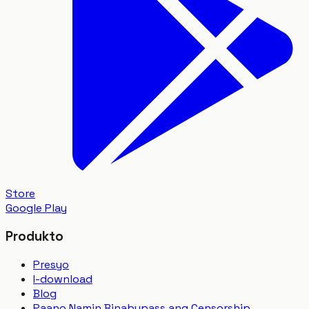
Store
Google Play
Produkto
Presyo
I-download
Blog
Paano Namin Binabypass ang Censorship