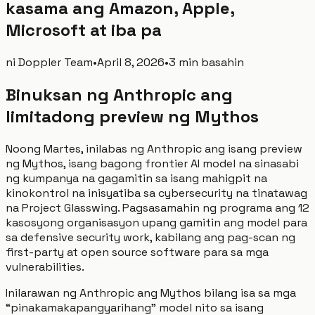
kasama ang Amazon, Apple,
Microsoft at iba pa
ni
Doppler Team
•
April 8, 2026
•
3 min basahin
Binuksan ng Anthropic ang
limitadong preview ng Mythos
Noong Martes, inilabas ng Anthropic ang isang preview
ng Mythos, isang bagong frontier AI model na sinasabi
ng kumpanya na gagamitin sa isang mahigpit na
kinokontrol na inisyatiba sa cybersecurity na tinatawag
na Project Glasswing. Pagsasamahin ng programa ang 12
kasosyong organisasyon upang gamitin ang model para
sa defensive security work, kabilang ang pag-scan ng
first-party at open source software para sa mga
vulnerabilities.
Inilarawan ng Anthropic ang Mythos bilang isa sa mga
“pinakamakapangyarihang” model nito sa isang