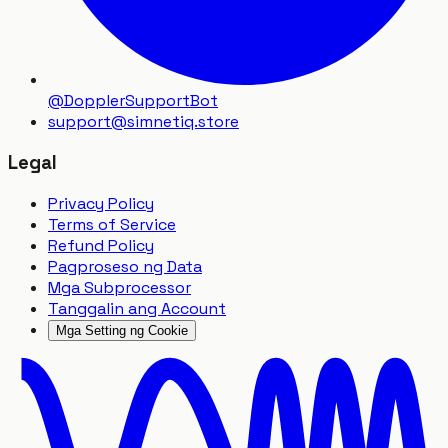
@DopplerSupportBot
support
@
simnetiq.store
Legal
Privacy Policy
Terms of Service
Refund Policy
Pagproseso ng Data
Mga Subprocessor
Tanggalin ang Account
Mga Setting ng Cookie