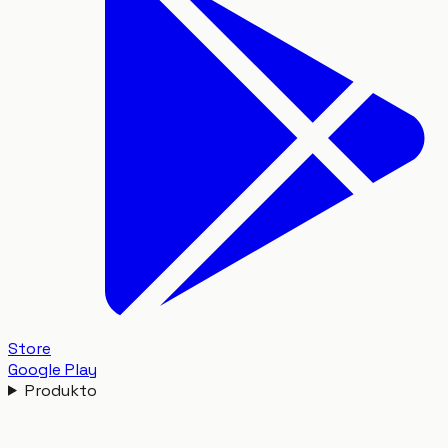
Store
Google Play
Produkto