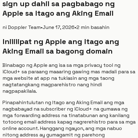
sign up dahil sa pagbabago ng
Apple sa Itago ang Aking Email
ni
Doppler Team
•
June 17, 2026
•
2 min basahin
Inililipat ng Apple ang Itago ang
Aking Email sa bagong domain
Binabago ng Apple ang isa sa mga privacy tool ng
iCloud+ sa paraang maaaring gawing mas madali para sa
mga website at app na tuklasin ang mga taong
nagtatangkang magparehistro nang hindi
nagpapakilala.
Pinapahintulutan ng Itago ang Aking Email ang mga
nagbabayad na subscriber ng iCloud+ na gumawa ng
mga forwarding address na tinatabunan ang kanilang
totoong email address kapag nagrerehistro para sa mga
online account. Hanggang ngayon, ang mga nabuo
nitong address ay gumagamit ng parehong