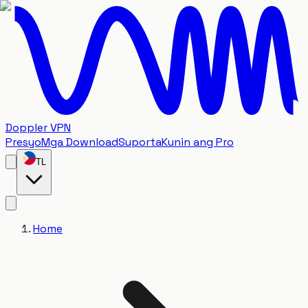
Doppler VPN
Presyo
Mga Download
Suporta
Kunin ang Pro
TL
Home