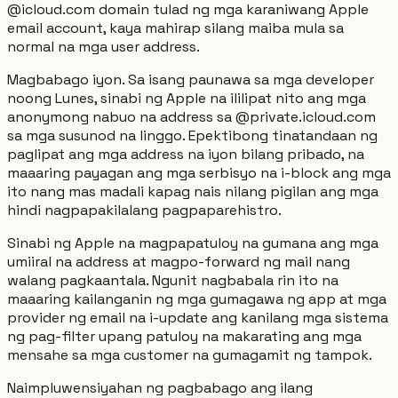
@icloud.com domain tulad ng mga karaniwang Apple
email account, kaya mahirap silang maiba mula sa
normal na mga user address.
Magbabago iyon. Sa isang paunawa sa mga developer
noong Lunes, sinabi ng Apple na ililipat nito ang mga
anonymong nabuo na address sa @private.icloud.com
sa mga susunod na linggo. Epektibong tinatandaan ng
paglipat ang mga address na iyon bilang pribado, na
maaaring payagan ang mga serbisyo na i-block ang mga
ito nang mas madali kapag nais nilang pigilan ang mga
hindi nagpapakilalang pagpaparehistro.
Sinabi ng Apple na magpapatuloy na gumana ang mga
umiiral na address at magpo-forward ng mail nang
walang pagkaantala. Ngunit nagbabala rin ito na
maaaring kailanganin ng mga gumagawa ng app at mga
provider ng email na i-update ang kanilang mga sistema
ng pag-filter upang patuloy na makarating ang mga
mensahe sa mga customer na gumagamit ng tampok.
Naimpluwensiyahan ng pagbabago ang ilang