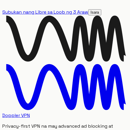
Subukan nang Libre sa Loob ng 3 Araw
Isara
Doppler VPN
Privacy-first VPN na may advanced ad blocking at