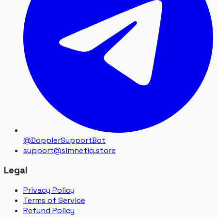
@DopplerSupportBot
support
@
simnetiq.store
Legal
Privacy Policy
Terms of Service
Refund Policy