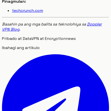
Pinagmulan:
techcrunch.com
Basahin pa ang mga balita sa teknolohiya sa
Doppler
VPN Blog
.
Pribado at Data
VPN at Encryption
news
Ibahagi ang artikulo