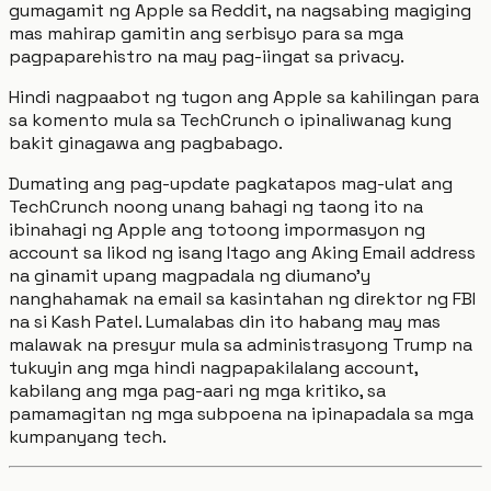
gumagamit ng Apple sa Reddit, na nagsabing magiging
mas mahirap gamitin ang serbisyo para sa mga
pagpaparehistro na may pag-iingat sa privacy.
Hindi nagpaabot ng tugon ang Apple sa kahilingan para
sa komento mula sa TechCrunch o ipinaliwanag kung
bakit ginagawa ang pagbabago.
Dumating ang pag-update pagkatapos mag-ulat ang
TechCrunch noong unang bahagi ng taong ito na
ibinahagi ng Apple ang totoong impormasyon ng
account sa likod ng isang Itago ang Aking Email address
na ginamit upang magpadala ng diumano’y
nanghahamak na email sa kasintahan ng direktor ng FBI
na si Kash Patel. Lumalabas din ito habang may mas
malawak na presyur mula sa administrasyong Trump na
tukuyin ang mga hindi nagpapakilalang account,
kabilang ang mga pag-aari ng mga kritiko, sa
pamamagitan ng mga subpoena na ipinapadala sa mga
kumpanyang tech.