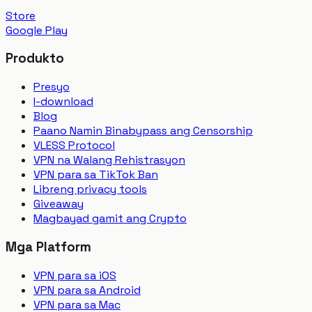
Store
Google Play
Produkto
Presyo
I-download
Blog
Paano Namin Binabypass ang Censorship
VLESS Protocol
VPN na Walang Rehistrasyon
VPN para sa TikTok Ban
Libreng privacy tools
Giveaway
Magbayad gamit ang Crypto
Mga Platform
VPN para sa iOS
VPN para sa Android
VPN para sa Mac