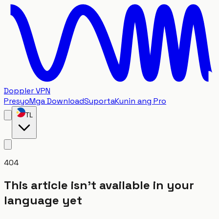
Doppler VPN
Presyo
Mga Download
Suporta
Kunin ang Pro
TL
404
This article isn't available in your
language yet