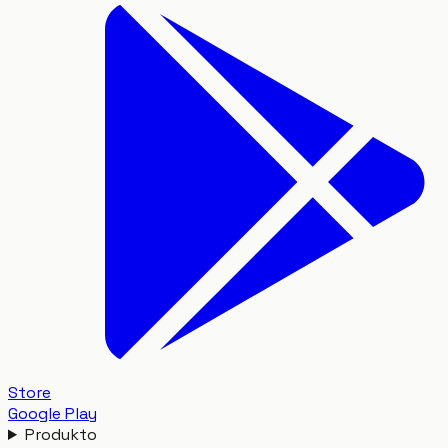
Store
Google Play
Produkto