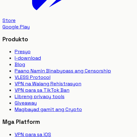
Store
Google Play
Produkto
Presyo
I-download
Blog
Paano Namin Binabypass ang Censorship
VLESS Protocol
VPN na Walang Rehistrasyon
VPN para sa TikTok Ban
Libreng privacy tools
Giveaway
Magbayad gamit ang Crypto
Mga Platform
VPN para sa iOS