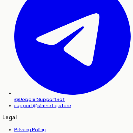
@DopplerSupportBot
support
@
simnetiq.store
Legal
Privacy Policy