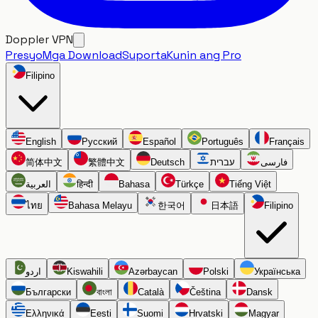
Doppler VPN
Presyo
Mga Download
Suporta
Kunin ang Pro
Filipino
English
Русский
Español
Português
Français
简体中文
繁體中文
Deutsch
עברית
فارسی
العربية
हिन्दी
Bahasa
Türkçe
Tiếng Việt
ไทย
Bahasa Melayu
한국어
日本語
Filipino
اردو
Kiswahili
Azərbaycan
Polski
Українська
Български
বাংলা
Català
Čeština
Dansk
Ελληνικά
Eesti
Suomi
Hrvatski
Magyar