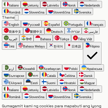
Italiano
Lietuvių
Latviešu
Norsk
Nederlands
Română
Slovenčina
Slovenščina
Svenska
Theme
English
Русский
Español
Português
Français
简体中文
繁體中文
Deutsch
עברית
فارسی
العربية
हिन्दी
Bahasa
Türkçe
Tiếng Việt
ไทย
Bahasa Melayu
한국어
日本語
Filipino
اردو
Kiswahili
Azərbaycan
Polski
Українська
Български
বাংলা
Català
Čeština
Dansk
Ελληνικά
Eesti
Suomi
Hrvatski
Magyar
Italiano
Lietuvių
Latviešu
Norsk
Nederlands
Română
Slovenčina
Slovenščina
Svenska
Gumagamit kami ng cookies para mapabuti ang iyong