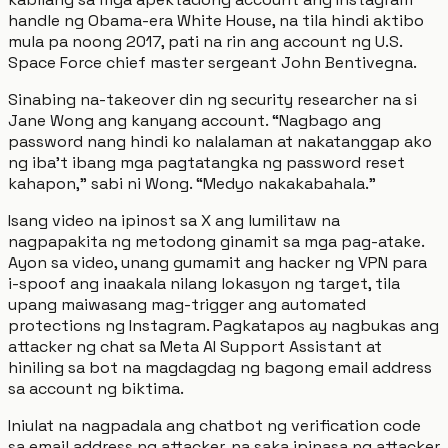
handle ng Obama-era White House, na tila hindi aktibo
mula pa noong 2017, pati na rin ang account ng U.S.
Space Force chief master sergeant John Bentivegna.
Sinabing na-takeover din ng security researcher na si
Jane Wong ang kanyang account. “Nagbago ang
password nang hindi ko nalalaman at nakatanggap ako
ng iba't ibang mga pagtatangka ng password reset
kahapon,” sabi ni Wong. “Medyo nakakabahala.”
Isang video na ipinost sa X ang lumilitaw na
nagpapakita ng metodong ginamit sa mga pag-atake.
Ayon sa video, unang gumamit ang hacker ng VPN para
i-spoof ang inaakala nilang lokasyon ng target, tila
upang maiwasang mag-trigger ang automated
protections ng Instagram. Pagkatapos ay nagbukas ang
attacker ng chat sa Meta AI Support Assistant at
hiniling sa bot na magdagdag ng bagong email address
sa account ng biktima.
Iniulat na nagpadala ang chatbot ng verification code
sa email address ng attacker, na saka ipinasa ng attacker