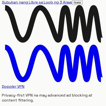
Subukan nang Libre sa Loob ng 3 Araw
Isara
Doppler VPN
Privacy-first VPN na may advanced ad blocking at
content filtering.