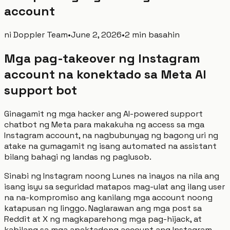
account
ni
Doppler Team
•
June 2, 2026
•
2 min basahin
Mga pag-takeover ng Instagram
account na konektado sa Meta AI
support bot
Ginagamit ng mga hacker ang AI-powered support
chatbot ng Meta para makakuha ng access sa mga
Instagram account, na nagbubunyag ng bagong uri ng
atake na gumagamit ng isang automated na assistant
bilang bahagi ng landas ng paglusob.
Sinabi ng Instagram noong Lunes na inayos na nila ang
isang isyu sa seguridad matapos mag-ulat ang ilang user
na na-kompromiso ang kanilang mga account noong
katapusan ng linggo. Naglarawan ang mga post sa
Reddit at X ng magkaparehong mga pag-hijack, at
kabilang sa mga apektadong account ang Instagram