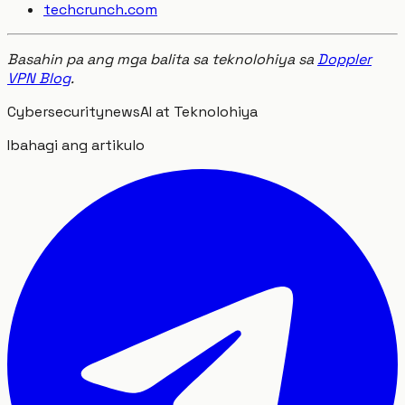
techcrunch.com
Basahin pa ang mga balita sa teknolohiya sa
Doppler
VPN Blog
.
Cybersecurity
news
AI at Teknolohiya
Ibahagi ang artikulo