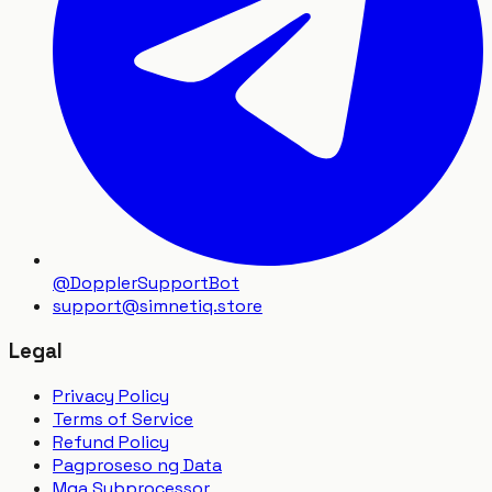
@DopplerSupportBot
support
@
simnetiq.store
Legal
Privacy Policy
Terms of Service
Refund Policy
Pagproseso ng Data
Mga Subprocessor