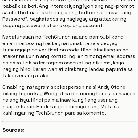
pabalik sa bot. Ang interaksiyong iyon ang nag-prompt
sa chatbot na ipakita ang isang button na "I-reset ang
Password", pagkatapos ay naglagay ang attacker ng
bagong password at sinakop ang account.
Napatunayan ng TechCrunch na ang pampublikong
email mailbox ng hacker, na ipinakita sa video, ay
tumanggap ng verification code. Hindi kinailangan ng
ataker na kunin ang kontrol ng lehitimong email address
na naka-link sa Instagram account ng biktima, kaya
naging hindi karaniwan at direktang landas papunta sa
takeover ang atake.
Sinabi ng Instagram spokesperson na si Andy Stone
bilang tugon kay Wong at sa iba noong Lunes na naayos
na ang isyu. Hindi pa malinaw kung ilang user ang
naapektuhan. Hindi kaagad tumugon ang Meta sa
kahilingan ng TechCrunch para sa komento.
Sources: