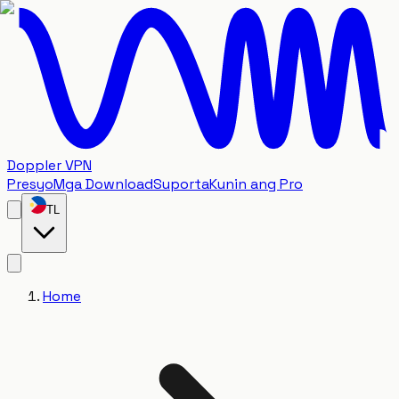
Doppler VPN
Presyo
Mga Download
Suporta
Kunin ang Pro
TL
Home