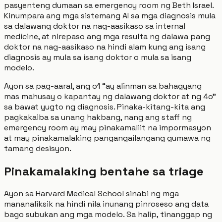
pasyenteng dumaan sa emergency room ng Beth Israel.
Kinumpara ang mga sistemang AI sa mga diagnosis mula
sa dalawang doktor na nag-aasikaso sa internal
medicine, at nirepaso ang mga resulta ng dalawa pang
doktor na nag-aasikaso na hindi alam kung ang isang
diagnosis ay mula sa isang doktor o mula sa isang
modelo.
Ayon sa pag-aaral, ang o1 “ay alinman sa bahagyang
mas mahusay o kapantay ng dalawang doktor at ng 4o”
sa bawat yugto ng diagnosis. Pinaka-kitang-kita ang
pagkakaiba sa unang hakbang, nang ang staff ng
emergency room ay may pinakamaliit na impormasyon
at may pinakamalaking pangangailangang gumawa ng
tamang desisyon.
Pinakamalaking bentahe sa triage
Ayon sa Harvard Medical School sinabi ng mga
mananaliksik na hindi nila inunang pinroseso ang data
bago subukan ang mga modelo. Sa halip, tinanggap ng