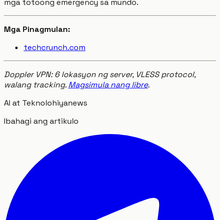
mga totoong emergency sa mundo.
Mga Pinagmulan:
techcrunch.com
Doppler VPN: 6 lokasyon ng server, VLESS protocol,
walang tracking.
Magsimula nang libre
.
AI at Teknolohiya
news
Ibahagi ang artikulo