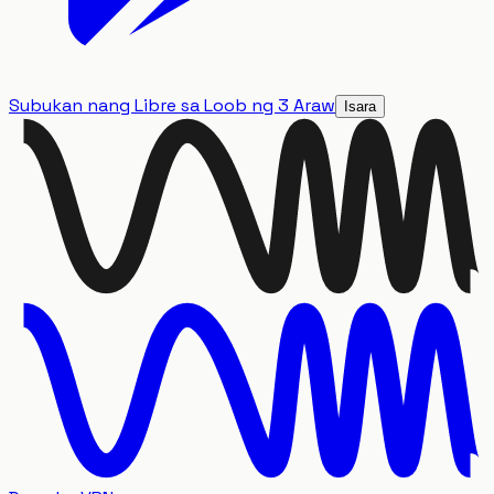
Subukan nang Libre sa Loob ng 3 Araw
Isara