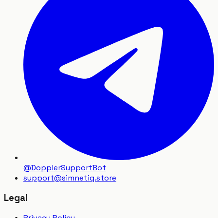
@DopplerSupportBot
support
@
simnetiq.store
Legal
Privacy Policy