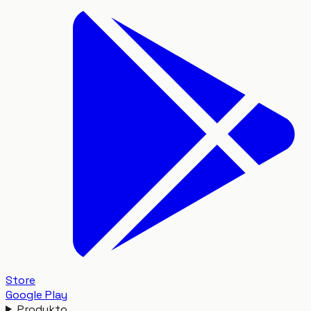
Store
Google Play
Produkto