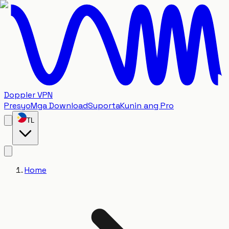
Doppler VPN
Presyo
Mga Download
Suporta
Kunin ang Pro
TL
Home