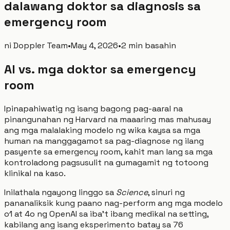
dalawang doktor sa diagnosis sa
emergency room
ni
Doppler Team
•
May 4, 2026
•
2 min basahin
AI vs. mga doktor sa emergency
room
Ipinapahiwatig ng isang bagong pag-aaral na
pinangunahan ng Harvard na maaaring mas mahusay
ang mga malalaking modelo ng wika kaysa sa mga
human na manggagamot sa pag-diagnose ng ilang
pasyente sa emergency room, kahit man lang sa mga
kontroladong pagsusulit na gumagamit ng totoong
klinikal na kaso.
Inilathala ngayong linggo sa
Science
, sinuri ng
pananaliksik kung paano nag-perform ang mga modelo
o1 at 4o ng OpenAI sa iba’t ibang medikal na setting,
kabilang ang isang eksperimento batay sa 76