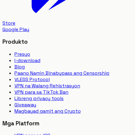
Store
Google Play
Produkto
Presyo
I-download
Blog
Paano Namin Binabypass ang Censorship
VLESS Protocol
VPN na Walang Rehistrasyon
VPN para sa TikTok Ban
Libreng privacy tools
Giveaway
Magbayad gamit ang Crypto
Mga Platform