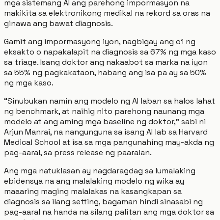
mga sistemang AI ang parehong impormasyon na
makikita sa elektronikong medikal na rekord sa oras na
ginawa ang bawat diagnosis.
Gamit ang impormasyong iyon, nagbigay ang o1 ng
eksakto o napakalapit na diagnosis sa 67% ng mga kaso
sa triage. Isang doktor ang nakaabot sa marka na iyon
sa 55% ng pagkakataon, habang ang isa pa ay sa 50%
ng mga kaso.
“Sinubukan namin ang modelo ng AI laban sa halos lahat
ng benchmark, at naihig nito parehong naunang mga
modelo at ang aming mga baseline ng doktor,” sabi ni
Arjun Manrai, na nangunguna sa isang AI lab sa Harvard
Medical School at isa sa mga pangunahing may-akda ng
pag-aaral, sa press release ng paaralan.
Ang mga natuklasan ay nagdaragdag sa lumalaking
ebidensya na ang malalaking modelo ng wika ay
maaaring maging malalakas na kasangkapan sa
diagnosis sa ilang setting, bagaman hindi sinasabi ng
pag-aaral na handa na silang palitan ang mga doktor sa