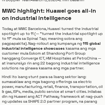
MWC highlight: Huawei goes all-in
on industrial intelligence
Today at MWC Barcelona, Huawei turned the industrial
spotlight up to 11 (— "turned the industrial spotlight up
to 11" mula sa Spinal Tap; meaning sobra ang
pagpapakita). Nag-rollout ang kumpanya ng
115 global
industrial intelligence showcases
kasama ang mga
customer mula Eskom at Shandong Port Group
hanggang Converge ICT, HM Hospitales at PetroChina —
at inanunsiyo rin ang 22 bagong industrial intelligence
solutions na ginawa kasama ang mga partner.
Hindi ito isang stunt para sa iisang sektor lang:
sumasaklaw ang mga bagong offerings sa electric
power, manufacturing, retail, finance, transportation, oil
& gas, ISPs, media, public service at smart cities. Inilabas
din ng Huawei ang ACT Pathway framework at nag-push
ng updates sa SHAPE 2.0 partner program, na parang