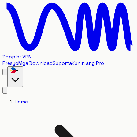
Doppler VPN
Presyo
Mga Download
Suporta
Kunin ang Pro
TL
Home