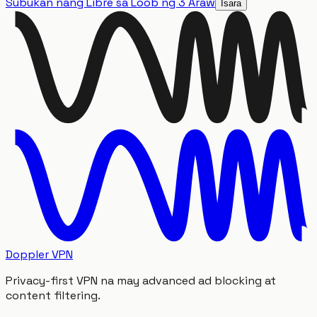
Subukan nang Libre sa Loob ng 3 Araw
Isara
Doppler VPN
Privacy-first VPN na may advanced ad blocking at
content filtering.