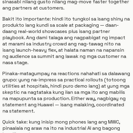
sinasabi nilang gusto nilang mag-move faster together
ang partners at customers.
Bakit ito importante: hindi ito tungkol sa isang shiny na
produkto lang kundi sa scale at packaging — daan-
daang real-world showcases plus isang partner
playbook. Ang dami talaga ang nagpabigat ng impact
at marami sa industry crowd ang nag-tawag nito na
isang launch-heavy flex, at halata naman na napansin
ng audience sa summit ang lawak ng mga customer na
nasa stage.
Pinaka-matagumpay na reactions nahahati sa dalawang
grupo: yung na-impress sa practical rollouts (totoong
utilities at hospitals, hindi puro demo lang) at yung mga
skeptic na nagtataka kung ilan sa mga ito ang mabilis
na mapupunta sa production. Either way, nagbigay ng
statement ang Huawei — isang malaking, coordinated
na statement.
Quick take: kung inisip mong phones lang ang MWC,
pinaalala ng araw na ito na industrial AI ang bagong