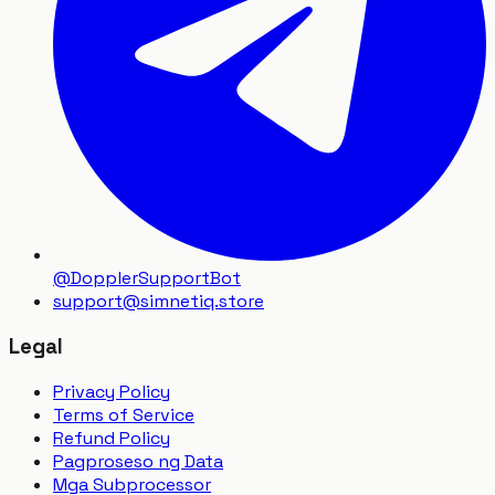
@DopplerSupportBot
support
@
simnetiq.store
Legal
Privacy Policy
Terms of Service
Refund Policy
Pagproseso ng Data
Mga Subprocessor