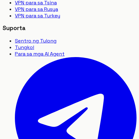
VPN para sa Tsina
VPN para sa Rusya
VPN para sa Turkey
Suporta
Sentro ng Tulong
Tungkol
Para sa mga AI Agent