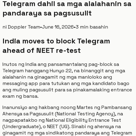
Telegram dahil sa mga alalahanin sa
pandaraya sa pagsusulit
ni
Doppler Team
•
June 16, 2026
•
3 min basahin
India moves to block Telegram
ahead of NEET re-test
Inutos ng India ang pansamantalang pag-block sa
Telegram hanggang Hunyo 22, na binanggit ang mga
alalahanin na ginagamit ng mga manloloko ang
messaging app para tutukan ang mga kandidato bago
ang muling pagsusulit para sa pinakamalaking entrance
exam ng bansa.
Inanunsiyo ang hakbang noong Martes ng Pambansang
Ahensya sa Pagsusulit (National Testing Agency), na
nagpapatakbo ng National Eligibility Entrance Test
(Undergraduate), o NEET (UG). Sinabi ng ahensya na
ginagamit ng mga sindikatong pandaraya ang Telegram