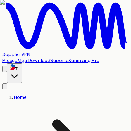
Doppler VPN
Presyo
Mga Download
Suporta
Kunin ang Pro
TL
Home