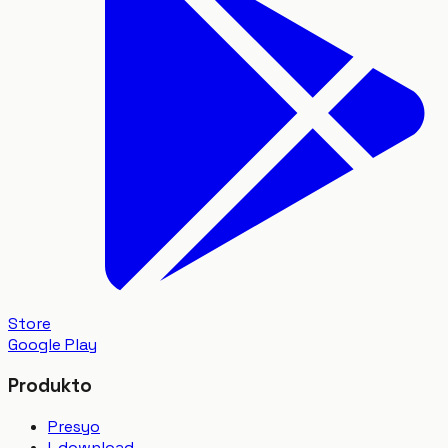
Store
Google Play
Produkto
Presyo
I-download