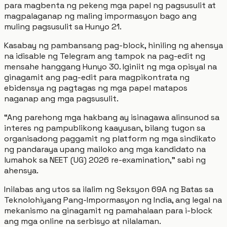
para magbenta ng pekeng mga papel ng pagsusulit at
magpalaganap ng maling impormasyon bago ang
muling pagsusulit sa Hunyo 21.
Kasabay ng pambansang pag-block, hiniling ng ahensya
na idisable ng Telegram ang tampok na pag-edit ng
mensahe hanggang Hunyo 30. Iginiit ng mga opisyal na
ginagamit ang pag-edit para magpikontrata ng
ebidensya ng pagtagas ng mga papel matapos
naganap ang mga pagsusulit.
“Ang parehong mga hakbang ay isinagawa alinsunod sa
interes ng pampublikong kaayusan, bilang tugon sa
organisadong paggamit ng platform ng mga sindikato
ng pandaraya upang mailoko ang mga kandidato na
lumahok sa NEET (UG) 2026 re-examination,” sabi ng
ahensya.
Inilabas ang utos sa ilalim ng Seksyon 69A ng Batas sa
Teknolohiyang Pang-Impormasyon ng India, ang legal na
mekanismo na ginagamit ng pamahalaan para i-block
ang mga online na serbisyo at nilalaman.