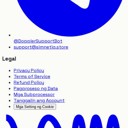
@DopplerSupportBot
support
@
simnetiq.store
Legal
Privacy Policy
Terms of Service
Refund Policy
Pagproseso ng Data
Mga Subprocessor
Tanggalin ang Account
Mga Setting ng Cookie