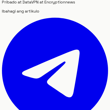
Pribado at Data
VPN at Encryption
news
Ibahagi ang artikulo