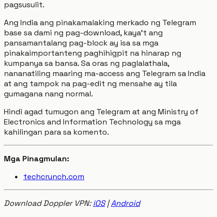
pagsusulit.
Ang India ang pinakamalaking merkado ng Telegram
base sa dami ng pag-download, kaya’t ang
pansamantalang pag-block ay isa sa mga
pinakaimportanteng paghihigpit na hinarap ng
kumpanya sa bansa. Sa oras ng paglalathala,
nananatiling maaring ma-access ang Telegram sa India
at ang tampok na pag-edit ng mensahe ay tila
gumagana nang normal.
Hindi agad tumugon ang Telegram at ang Ministry of
Electronics and Information Technology sa mga
kahilingan para sa komento.
Mga Pinagmulan:
techcrunch.com
Download Doppler VPN:
iOS
|
Android