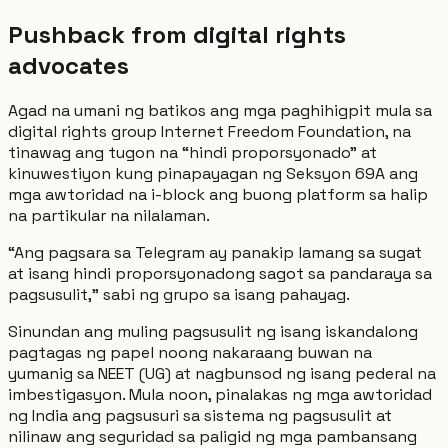
Pushback from digital rights
advocates
Agad na umani ng batikos ang mga paghihigpit mula sa
digital rights group Internet Freedom Foundation, na
tinawag ang tugon na “hindi proporsyonado” at
kinuwestiyon kung pinapayagan ng Seksyon 69A ang
mga awtoridad na i-block ang buong platform sa halip
na partikular na nilalaman.
“Ang pagsara sa Telegram ay panakip lamang sa sugat
at isang hindi proporsyonadong sagot sa pandaraya sa
pagsusulit,” sabi ng grupo sa isang pahayag.
Sinundan ang muling pagsusulit ng isang iskandalong
pagtagas ng papel noong nakaraang buwan na
yumanig sa NEET (UG) at nagbunsod ng isang pederal na
imbestigasyon. Mula noon, pinalakas ng mga awtoridad
ng India ang pagsusuri sa sistema ng pagsusulit at
nilinaw ang seguridad sa paligid ng mga pambansang