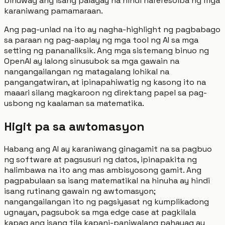
binuwag ang isang palagay na hindi nareresolba ng mga
karaniwang pamamaraan.
Ang pag-unlad na ito ay nagha-highlight ng pagbabago
sa paraan ng pag-aaplay ng mga tool ng AI sa mga
setting ng pananaliksik. Ang mga sistemang binuo ng
OpenAI ay lalong sinusubok sa mga gawain na
nangangailangan ng matagalang lohikal na
pangangatwiran, at ipinapahiwatig ng kasong ito na
maaari silang magkaroon ng direktang papel sa pag-
usbong ng kaalaman sa matematika.
Higit pa sa awtomasyon
Habang ang AI ay karaniwang ginagamit na sa pagbuo
ng software at pagsusuri ng datos, ipinapakita ng
halimbawa na ito ang mas ambisyosong gamit. Ang
pagpabulaan sa isang matematikal na hinuha ay hindi
isang rutinang gawain ng awtomasyon;
nangangailangan ito ng pagsiyasat ng kumplikadong
ugnayan, pagsubok sa mga edge case at pagkilala
kapag ang isang tila kapani-paniwalang pahayag ay