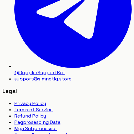
@DopplerSupportBot
support
@
simnetiq.store
Legal
Privacy Policy
Terms of Service
Refund Policy
Pagproseso ng Data
Mga Subprocessor