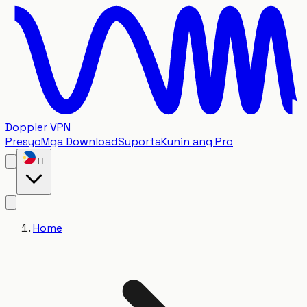
Doppler VPN
Presyo
Mga Download
Suporta
Kunin ang Pro
TL
Home