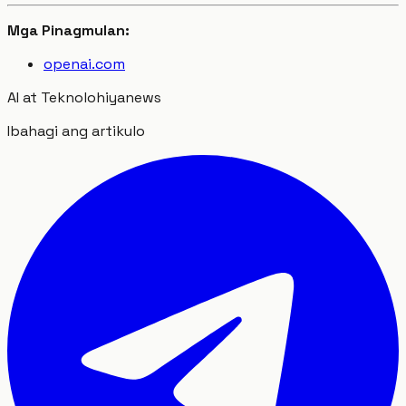
Mga Pinagmulan:
openai.com
AI at Teknolohiya
news
Ibahagi ang artikulo