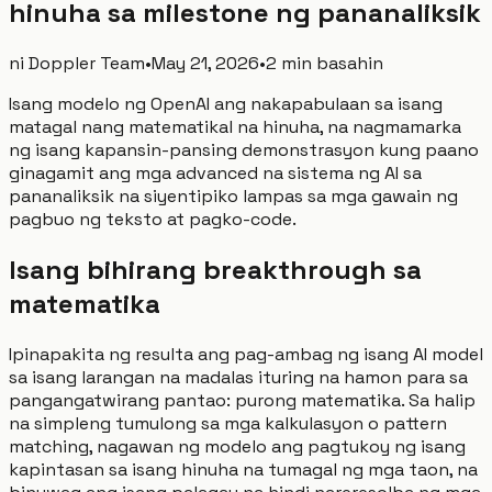
hinuha sa milestone ng pananaliksik
ni
Doppler Team
•
May 21, 2026
•
2 min basahin
Isang modelo ng OpenAI ang nakapabulaan sa isang
matagal nang matematikal na hinuha, na nagmamarka
ng isang kapansin-pansing demonstrasyon kung paano
ginagamit ang mga advanced na sistema ng AI sa
pananaliksik na siyentipiko lampas sa mga gawain ng
pagbuo ng teksto at pagko-code.
Isang bihirang breakthrough sa
matematika
Ipinapakita ng resulta ang pag-ambag ng isang AI model
sa isang larangan na madalas ituring na hamon para sa
pangangatwirang pantao: purong matematika. Sa halip
na simpleng tumulong sa mga kalkulasyon o pattern
matching, nagawan ng modelo ang pagtukoy ng isang
kapintasan sa isang hinuha na tumagal ng mga taon, na