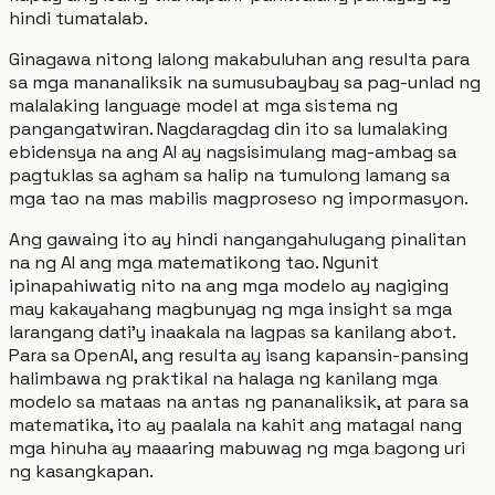
hindi tumatalab.
Ginagawa nitong lalong makabuluhan ang resulta para
sa mga mananaliksik na sumusubaybay sa pag-unlad ng
malalaking language model at mga sistema ng
pangangatwiran. Nagdaragdag din ito sa lumalaking
ebidensya na ang AI ay nagsisimulang mag-ambag sa
pagtuklas sa agham sa halip na tumulong lamang sa
mga tao na mas mabilis magproseso ng impormasyon.
Ang gawaing ito ay hindi nangangahulugang pinalitan
na ng AI ang mga matematikong tao. Ngunit
ipinapahiwatig nito na ang mga modelo ay nagiging
may kakayahang magbunyag ng mga insight sa mga
larangang dati'y inaakala na lagpas sa kanilang abot.
Para sa OpenAI, ang resulta ay isang kapansin-pansing
halimbawa ng praktikal na halaga ng kanilang mga
modelo sa mataas na antas ng pananaliksik, at para sa
matematika, ito ay paalala na kahit ang matagal nang
mga hinuha ay maaaring mabuwag ng mga bagong uri
ng kasangkapan.