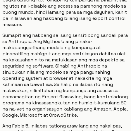
ng utos na i-disable ang access sa parehong modelo sa
buong mundo, hindi lamang para sa mga dayuhan, kahit
pa inilarawan ang hakbang bilang isang export control
measure.
Sumapit ang hakbang sa isang sensitibong sandali para
sa Anthropic. Ang Mythos 5 ang pinaka-
makapangyarihang modelo ng kumpanya at
pinanatiling mahigpit ang mga restriksyon dahil sa ulat
na kakayahan nito na matuklasan ang mga depekto sa
seguridad ng software. Sinabi ng Anthropic na
sinubukan nila ang modelo sa mga pangunahing
operating system at browser at nakakita ng mga
kahinaan sa bawat isa. Sa halip na ilabas ito nang
malawakan, nilimitahan ng kumpanya ang access sa
pamamagitan ng Project Glasswing, isang kontroladong
programa na kinasasangkutan ng humigit-kumulang 50
na na-vet na organisasyon kabilang ang Amazon, Apple,
Google, Microsoft at CrowdStrike.
Ang Fable 5, inilabas tatlong araw lang ang nakalipas,