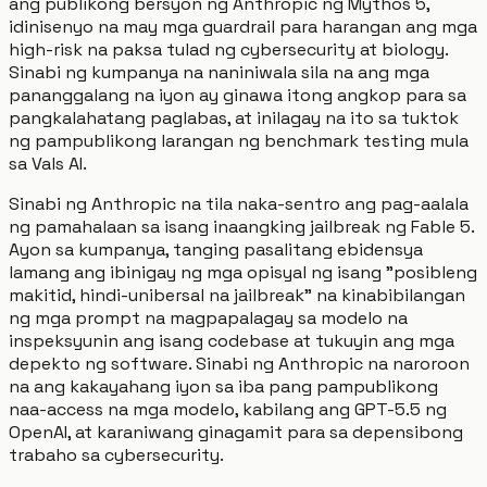
ang publikong bersyon ng Anthropic ng Mythos 5,
idinisenyo na may mga guardrail para harangan ang mga
high-risk na paksa tulad ng cybersecurity at biology.
Sinabi ng kumpanya na naniniwala sila na ang mga
pananggalang na iyon ay ginawa itong angkop para sa
pangkalahatang paglabas, at inilagay na ito sa tuktok
ng pampublikong larangan ng benchmark testing mula
sa Vals AI.
Sinabi ng Anthropic na tila naka-sentro ang pag-aalala
ng pamahalaan sa isang inaangking jailbreak ng Fable 5.
Ayon sa kumpanya, tanging pasalitang ebidensya
lamang ang ibinigay ng mga opisyal ng isang "posibleng
makitid, hindi-unibersal na jailbreak" na kinabibilangan
ng mga prompt na magpapalagay sa modelo na
inspeksyunin ang isang codebase at tukuyin ang mga
depekto ng software. Sinabi ng Anthropic na naroroon
na ang kakayahang iyon sa iba pang pampublikong
naa-access na mga modelo, kabilang ang GPT-5.5 ng
OpenAI, at karaniwang ginagamit para sa depensibong
trabaho sa cybersecurity.