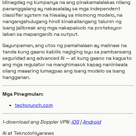
Idinagdag ng kumpanya na ang pinakamalalakas nilang
pananggalang ay nakasalalay sa mga independent
classifier system na hiwalay sa mismong modelo, na
nangangahulugang hindi kinakailangang talunin ng
isang jailbreak ang mga nakapaloob na proteksyon
laban sa mapanganib na output.
Gayunpaman, ang utos ng pamahalaan ay malinaw na
tanda kung gaano kabilis nagiging isyu sa pambansang
seguridad ang advanced AI — at kung gaano na kagusto
ang mga regulator na manghimasok kapag naniniwala
silang maaaring lumagpas ang isang modelo sa isang
hangganan.
Mga Pinagmulan:
techcrunch.com
I-download ang Doppler VPN:
iOS
|
Android
AI at Teknolohiya
news