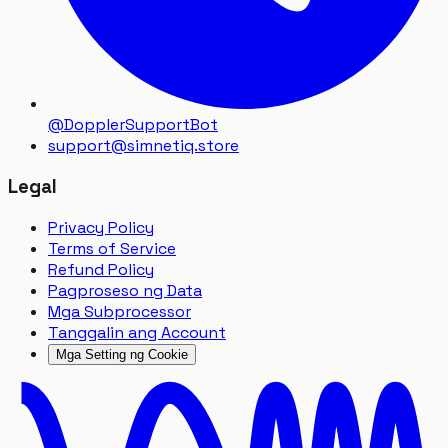
@DopplerSupportBot
support
@
simnetiq.store
Legal
Privacy Policy
Terms of Service
Refund Policy
Pagproseso ng Data
Mga Subprocessor
Tanggalin ang Account
Mga Setting ng Cookie