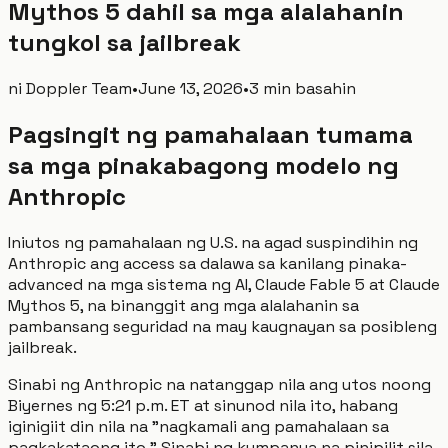
Mythos 5 dahil sa mga alalahanin
tungkol sa jailbreak
ni
Doppler Team
•
June 13, 2026
•
3 min basahin
Pagsingit ng pamahalaan tumama
sa mga pinakabagong modelo ng
Anthropic
Iniutos ng pamahalaan ng U.S. na agad suspindihin ng
Anthropic ang access sa dalawa sa kanilang pinaka-
advanced na mga sistema ng AI, Claude Fable 5 at Claude
Mythos 5, na binanggit ang mga alalahanin sa
pambansang seguridad na may kaugnayan sa posibleng
jailbreak.
Sinabi ng Anthropic na natanggap nila ang utos noong
Biyernes ng 5:21 p.m. ET at sinunod nila ito, habang
iginigiit din nila na "nagkamali ang pamahalaan sa
pagkakataong ito." Sinabi ng kumpanya na pinipilit sila