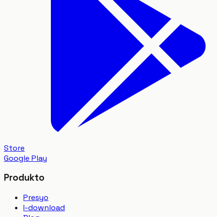
Store
Google Play
Produkto
Presyo
I-download