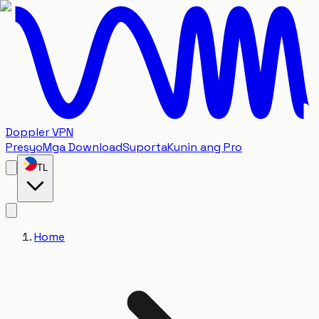
Doppler VPN
Presyo
Mga Download
Suporta
Kunin ang Pro
TL
Home