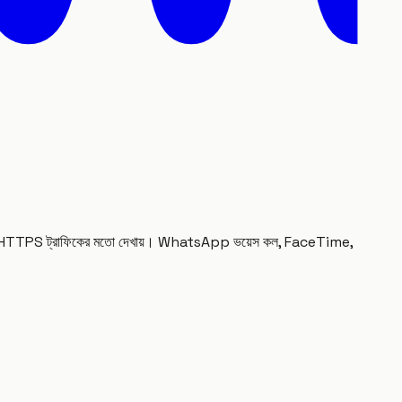
ভাবিক HTTPS ট্রাফিকের মতো দেখায়। WhatsApp ভয়েস কল, FaceTime,