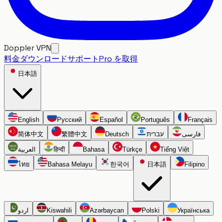
Doppler VPN
料金
ダウンロード
サポート
Pro を取得
日本語
English
Русский
Español
Português
Français
简体中文
繁體中文
Deutsch
עברית
فارسی
العربية
हिन्दी
Bahasa
Türkçe
Tiếng Việt
ไทย
Bahasa Melayu
한국어
日本語
Filipino
اردو
Kiswahili
Azərbaycan
Polski
Українська