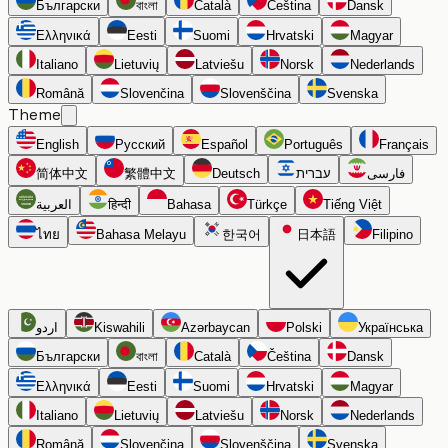
Български
বাংলা
Català
Čeština
Dansk
Ελληνικά
Eesti
Suomi
Hrvatski
Magyar
Italiano
Lietuvių
Latviešu
Norsk
Nederlands
Română
Slovenčina
Slovenščina
Svenska
Theme
English
Русский
Español
Português
Français
简体中文
繁體中文
Deutsch
עברית
فارسی
العربية
हिन्दी
Bahasa
Türkçe
Tiếng Việt
ไทย
Bahasa Melayu
한국어
日本語
Filipino
اردو
Kiswahili
Azərbaycan
Polski
Українська
Български
বাংলা
Català
Čeština
Dansk
Ελληνικά
Eesti
Suomi
Hrvatski
Magyar
Italiano
Lietuvių
Latviešu
Norsk
Nederlands
Română
Slovenčina
Slovenščina
Svenska