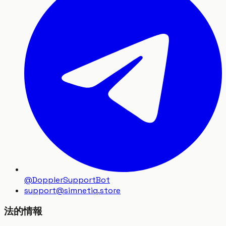
@DopplerSupportBot
support
@
simnetiq.store
法的情報