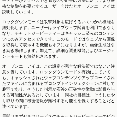
ーティーがアクセスできるものや応答の方法に対してより厳
格な制御を必要とするユーザー向けだとオープンエーアイは
説明しています。
ロックダウンモードは攻撃対象を広げうるいくつかの機能を
無効化します。ユーザーはライブウェブ閲覧を利用できなく
なり、チャットジーピーティーはキャッシュ済みのコンテン
ツにのみアクセスできます。このモードではウェブから画像
を取得して表示する機能もオフになりますが、画像生成は引
き続き動作します。加えて、詳細な調査機能およびエージェ
ントモードも無効化されます。
オープンエーアイは、この設定が完全な解決策ではないと注
意を促しています。ロックダウンモードを有効にしていて
も、キャッシュされたウェブコンテンツやアップロードされ
たファイルに含まれるプロンプトインジェクションに対して
脆弱であり、そうした指示が応答の正確性や挙動に影響を与
える可能性があるとしています。同社の目標は、そうしたや
り取りの間に機密情報が露出する可能性を低くすることだと
述べています。
展開はまずセルフサービスのチャットジーピーティーのビジ