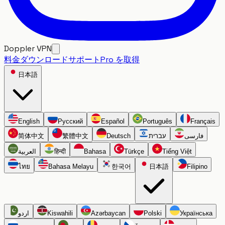
Doppler VPN
料金
ダウンロード
サポート
Pro を取得
日本語
English
Русский
Español
Português
Français
简体中文
繁體中文
Deutsch
עברית
فارسی
العربية
हिन्दी
Bahasa
Türkçe
Tiếng Việt
ไทย
Bahasa Melayu
한국어
日本語
Filipino
اردو
Kiswahili
Azərbaycan
Polski
Українська