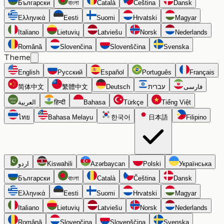
Български
বাংলা
Català
Čeština
Dansk
Ελληνικά
Eesti
Suomi
Hrvatski
Magyar
Italiano
Lietuvių
Latviešu
Norsk
Nederlands
Română
Slovenčina
Slovenščina
Svenska
Theme
English
Русский
Español
Português
Français
简体中文
繁體中文
Deutsch
עברית
فارسی
العربية
हिन्दी
Bahasa
Türkçe
Tiếng Việt
ไทย
Bahasa Melayu
한국어
日本語
Filipino
اردو
Kiswahili
Azərbaycan
Polski
Українська
Български
বাংলা
Català
Čeština
Dansk
Ελληνικά
Eesti
Suomi
Hrvatski
Magyar
Italiano
Lietuvių
Latviešu
Norsk
Nederlands
Română
Slovenčina
Slovenščina
Svenska