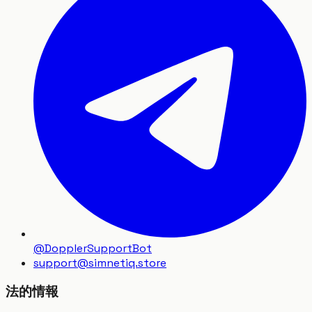
@DopplerSupportBot
support
@
simnetiq.store
法的情報