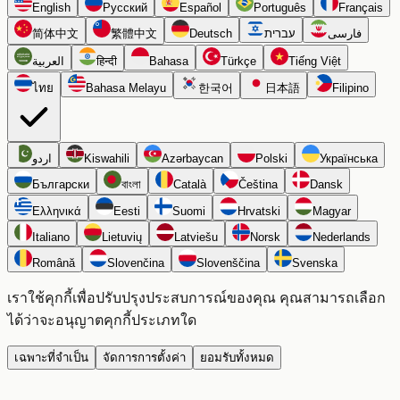
English
Русский
Español
Português
Français
简体中文
繁體中文
Deutsch
עברית
فارسی
العربية
हिन्दी
Bahasa
Türkçe
Tiếng Việt
ไทย
Bahasa Melayu
한국어
日本語
Filipino
اردو
Kiswahili
Azərbaycan
Polski
Українська
Български
বাংলা
Català
Čeština
Dansk
Ελληνικά
Eesti
Suomi
Hrvatski
Magyar
Italiano
Lietuvių
Latviešu
Norsk
Nederlands
Română
Slovenčina
Slovenščina
Svenska
เราใช้คุกกี้เพื่อปรับปรุงประสบการณ์ของคุณ คุณสามารถเลือก
ได้ว่าจะอนุญาตคุกกี้ประเภทใด
เฉพาะที่จำเป็น
จัดการการตั้งค่า
ยอมรับทั้งหมด