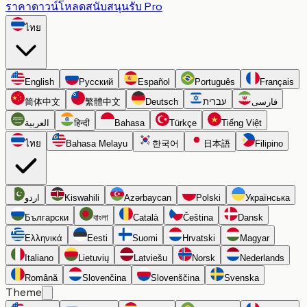
ราคา
ดาวน์โหลด
สนับสนุน
รับ Pro
ไทย
English
Русский
Español
Português
Français
简体中文
繁體中文
Deutsch
עברית
فارسی
العربية
हिन्दी
Bahasa
Türkçe
Tiếng Việt
ไทย
Bahasa Melayu
한국어
日本語
Filipino
اردو
Kiswahili
Azərbaycan
Polski
Українська
Български
বাংলা
Català
Čeština
Dansk
Ελληνικά
Eesti
Suomi
Hrvatski
Magyar
Italiano
Lietuvių
Latviešu
Norsk
Nederlands
Română
Slovenčina
Slovenščina
Svenska
Theme