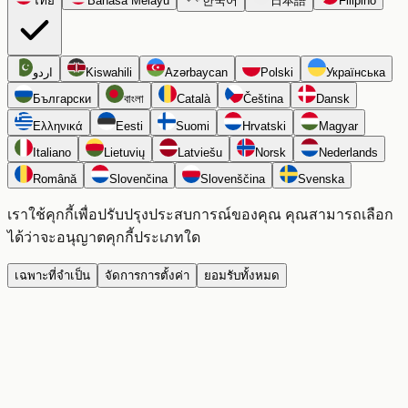
ไทย
Bahasa Melayu
한국어
日本語
Filipino
اردو
Kiswahili
Azərbaycan
Polski
Українська
Български
বাংলা
Català
Čeština
Dansk
Ελληνικά
Eesti
Suomi
Hrvatski
Magyar
Italiano
Lietuvių
Latviešu
Norsk
Nederlands
Română
Slovenčina
Slovenščina
Svenska
เราใช้คุกกี้เพื่อปรับปรุงประสบการณ์ของคุณ คุณสามารถเลือก
ได้ว่าจะอนุญาตคุกกี้ประเภทใด
เฉพาะที่จำเป็น
จัดการการตั้งค่า
ยอมรับทั้งหมด