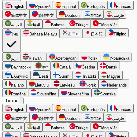
English
Русский
Español
Português
Français
简体中文
繁體中文
Deutsch
עברית
فارسی
العربية
हिन्दी
Bahasa
Türkçe
Tiếng Việt
ไทย
Bahasa Melayu
한국어
日本語
Filipino
اردو
Kiswahili
Azərbaycan
Polski
Українська
Български
বাংলা
Català
Čeština
Dansk
Ελληνικά
Eesti
Suomi
Hrvatski
Magyar
Italiano
Lietuvių
Latviešu
Norsk
Nederlands
Română
Slovenčina
Slovenščina
Svenska
Theme
English
Русский
Español
Português
Français
简体中文
繁體中文
Deutsch
עברית
فارسی
العربية
हिन्दी
Bahasa
Türkçe
Tiếng Việt