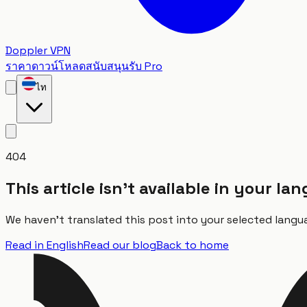
Doppler VPN
ราคา
ดาวน์โหลด
สนับสนุน
รับ Pro
ไท
404
This article isn't available in your l
We haven't translated this post into your selected langua
Read in English
Read our blog
Back to home