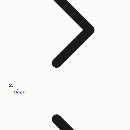
บล็อก