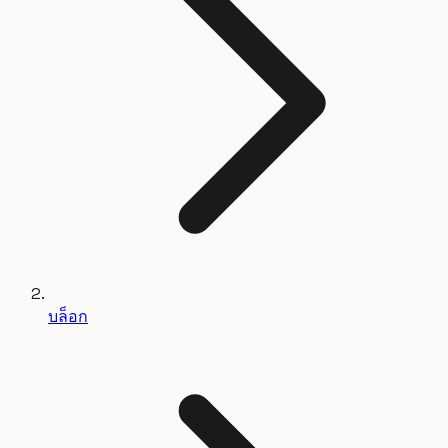
บล็อก