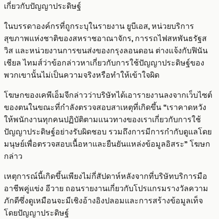
เกี่ยวกับปัญญาประดิษฐ์
ในบรรดาองค์กรที่ถูกระบุในรายงาน ยูบีเอส, หน่วยบริการ
สุขภาพแห่งชาติของสหราชอาณาจักร, การรถไฟสหพันธรัฐส
วิส และหน่วยงานการขนส่งของกรุงลอนดอน ต่างแจ้งกับฟินัน
เชียล ไทมส์ว่าข้อกล่าวหาเกี่ยวกับการใช้ปัญญาประดิษฐ์ของ
พวกเขานั้นไม่เป็นความจริงหรือทำให้เข้าใจผิด
โฆษกของเคพีเอ็มจีกล่าวว่าบริษัทได้เอารายงานลงจากเว็บไซต์
ของตนในขณะที่กำลังตรวจสอบสาเหตุที่เกิดขึ้น “เราคาดหวัง
ให้พนักงานทุกคนปฏิบัติตามแนวทางของเราเกี่ยวกับการใช้
ปัญญาประดิษฐ์อย่างรับผิดชอบ รวมถึงการมีการกำกับดูแลโดย
มนุษย์เพื่อตรวจสอบเนื้อหาและยืนยันแหล่งข้อมูลอิสระ” โฆษก
กล่าว
เหตุการณ์นี้เกิดขึ้นเพียงไม่กี่สัปดาห์หลังจากที่บริษัทบริการมือ
อาชีพคู่แข่ง อีวาย ถอนรายงานเกี่ยวกับโปรแกรมรางวัลความ
ภักดีซึ่งดูเหมือนจะมีเชิงอ้างอิงปลอมและการสร้างข้อมูลเท็จ
โดยปัญญาประดิษฐ์