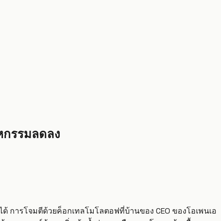
สาหกรรมลดลง
ธไม่ได้ การโจมตีด้วยค็อกเทลโมโลตอฟที่บ้านของ CEO ของโอเพนเอ