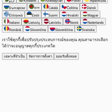
اردو
Kiswahili
Azərbaycan
Polski
Українська
Български
বাংলা
Català
Čeština
Dansk
Ελληνικά
Eesti
Suomi
Hrvatski
Magyar
Italiano
Lietuvių
Latviešu
Norsk
Nederlands
Română
Slovenčina
Slovenščina
Svenska
เราใช้คุกกี้เพื่อปรับปรุงประสบการณ์ของคุณ คุณสามารถเลือก
ได้ว่าจะอนุญาตคุกกี้ประเภทใด
เฉพาะที่จำเป็น
จัดการการตั้งค่า
ยอมรับทั้งหมด