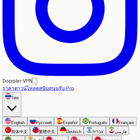
Doppler VPN
ราคา
ดาวน์โหลด
สนับสนุน
รับ Pro
ไทย
English
Русский
Español
Português
Français
简体中文
繁體中文
Deutsch
עברית
فارسی