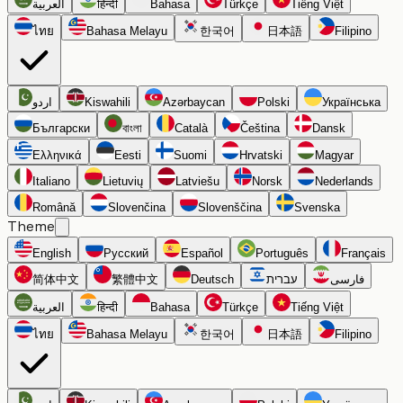
العربية
हिन्दी
Bahasa
Türkçe
Tiếng Việt
ไทย
Bahasa Melayu
한국어
日本語
Filipino
اردو
Kiswahili
Azərbaycan
Polski
Українська
Български
বাংলা
Català
Čeština
Dansk
Ελληνικά
Eesti
Suomi
Hrvatski
Magyar
Italiano
Lietuvių
Latviešu
Norsk
Nederlands
Română
Slovenčina
Slovenščina
Svenska
Theme
English
Русский
Español
Português
Français
简体中文
繁體中文
Deutsch
עברית
فارسی
العربية
हिन्दी
Bahasa
Türkçe
Tiếng Việt
ไทย
Bahasa Melayu
한국어
日本語
Filipino