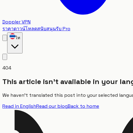
Doppler VPN
ราคา
ดาวน์โหลด
สนับสนุน
รับ Pro
ไท
404
This article isn't available in your l
We haven't translated this post into your selected langua
Read in English
Read our blog
Back to home