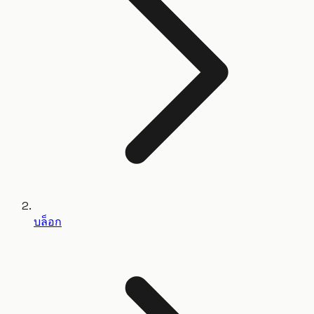
บล็อก