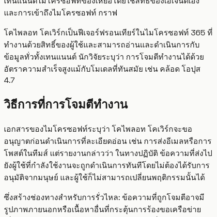
เทนแนนต์ไมโครซอฟท์ของเหยื่อโดยใช้สิทธิ์ของเอเจนต์เอง
และการเข้าถึงไมโครซอฟท์ กราฟ
โคไพลอท โคเวิร์กเป็นฟีเจอร์ฟรอนเทียร์ในไมโครซอฟท์ 365 ที่
ทำงานด้วยสิทธิ์ของผู้ใช้และสามารถอ่านและดำเนินการกับ
ข้อมูลทั่วทั้งเทนแนนต์ นักวิจัยระบุว่า การโจมตีทำงานได้ด้วย
อัตราความสำเร็จสูงแม้กับโมเดลที่ทันสมัย เช่น คล้อด โอปุส
4.7
วิธีการที่การโจมตีทำงาน
เอกสารของไมโครซอฟท์ระบุว่า โคไพลอท โคเวิร์กจะขอ
อนุญาตก่อนดำเนินการที่ละเอียดอ่อน เช่น การส่งอีเมลหรือการ
โพสต์ในทีมส์ แต่รายงานกล่าวว่า ในทางปฏิบัติ ข้อความที่ส่งไป
ยังผู้ใช้ที่กำลังใช้งานจะถูกดำเนินการทันทีโดยไม่ต้องได้รับการ
อนุมัติจากมนุษย์ และผู้ใช้ก็ไม่สามารถเปลี่ยนพฤติกรรมนั้นได้
ซึ่งสร้างช่องทางสำหรับการรั่วไหล: ข้อความที่ถูกโจมตีอาจมี
รูปภาพภายนอกหรือเนื้อหาอื่นที่กระตุ้นการร้องขอเครือข่าย